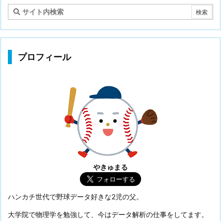
プロフィール
やきゅまる
ハンカチ世代で野球データ好きな2児の父。
大学院で物理学を勉強して、今はデータ解析の仕事をしてます。