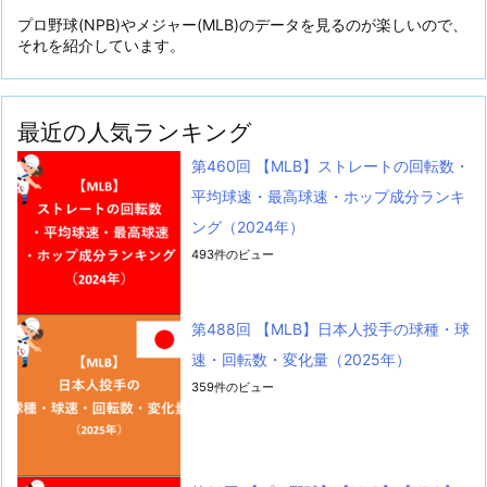
プロ野球(NPB)やメジャー(MLB)のデータを見るのが楽しいので、
それを紹介しています。
最近の人気ランキング
第460回 【MLB】ストレートの回転数・
平均球速・最高球速・ホップ成分ランキ
ング（2024年）
493件のビュー
第488回 【MLB】日本人投手の球種・球
速・回転数・変化量（2025年）
359件のビュー