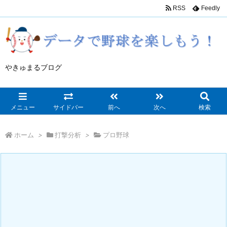
RSS
Feedly
やきゅまるブログ
メニュー
サイドバー
前へ
次へ
検索
ホーム
>
打撃分析
>
プロ野球