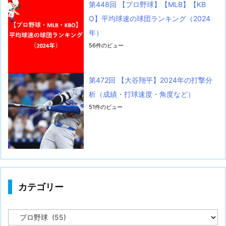
第448回 【プロ野球】【MLB】【KB
O】平均球速の球団ランキング（2024
年）
56件のビュー
第472回 【大谷翔平】2024年の打撃分
析（成績・打球速度・角度など）
51件のビュー
カテゴリー
カ
テ