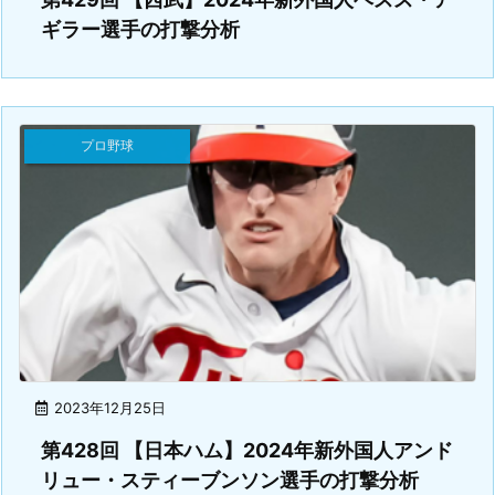
ギラー選手の打撃分析
プロ野球
2023年12月25日
第428回 【日本ハム】2024年新外国人アンド
リュー・スティーブンソン選手の打撃分析