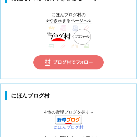
にほんブログ村の
↓やきゅまるページへ↓
にほんブログ村
↓他の野球ブログを探す↓
にほんブログ村