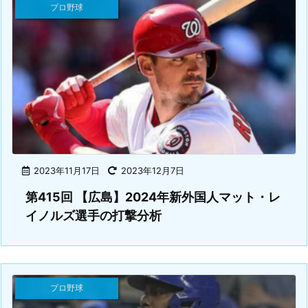
プロ野球
2023年11月17日
2023年12月7日
第415回 【広島】2024年新外国人マット・レ
イノルズ選手の打撃分析
プロ野球