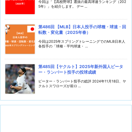
今回は「【高校野球】選抜の最高球速ランキング（202
5年）」を紹介します。 デー ...
第486回 【MLB】日本人投手の球種・球速・回
転数・変化量（2025年春）
今回は2025年スプリングトレーニングでのMLB日本人
各投手の「球種・平均球速・ ...
第485回【ヤクルト】2025年新外国人ピータ
ー・ランバート投手の投球成績
ピーター・ランバート投手の総評 2024年11月18日、ヤ
クルトスワローズが前ロ ...