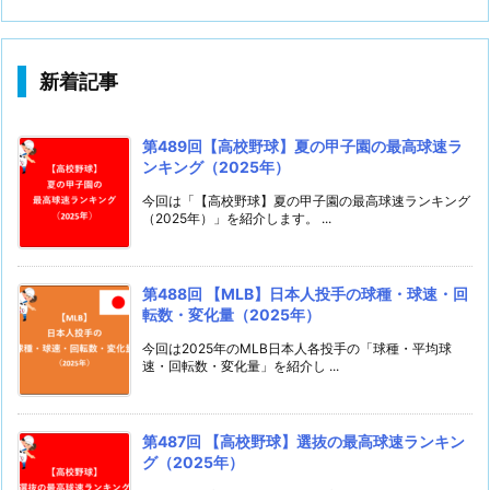
ゴ
リ
ー
新着記事
第489回【高校野球】夏の甲子園の最高球速ラ
ンキング（2025年）
今回は「【高校野球】夏の甲子園の最高球速ランキング
（2025年）」を紹介します。 ...
第488回 【MLB】日本人投手の球種・球速・回
転数・変化量（2025年）
今回は2025年のMLB日本人各投手の「球種・平均球
速・回転数・変化量」を紹介し ...
第487回 【高校野球】選抜の最高球速ランキン
グ（2025年）