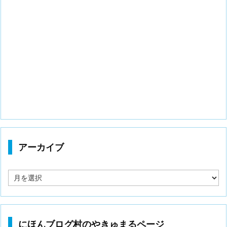
アーカイブ
ア
ー
カ
イ
ブ
にほんブログ村のやきゅまるページ