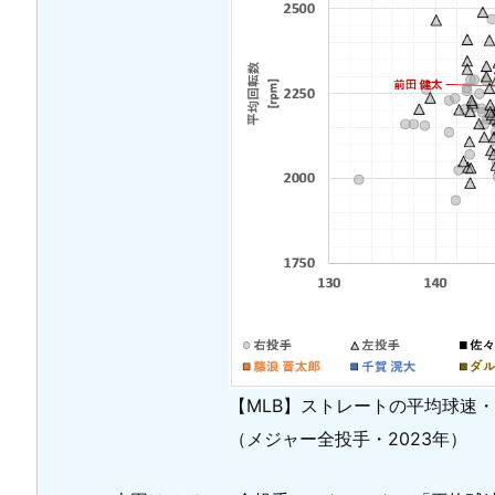
【MLB】ストレートの平均球速
（メジャー全投手・2023年）