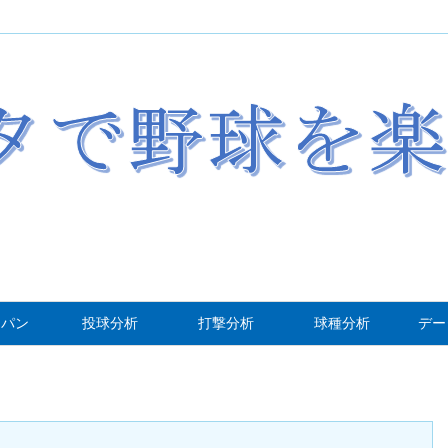
ャパン
投球分析
打撃分析
球種分析
デー