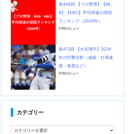
第448回 【プロ野球】【ML
B】【KBO】平均球速の球団
ランキング（2024年）
57件のビュー
第472回 【大谷翔平】2024
年の打撃分析（成績・打球速
度・角度など）
51件のビュー
カテゴリー
カ
テ