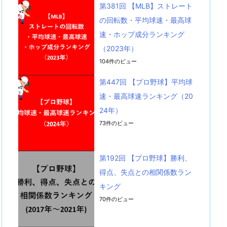
第381回 【MLB】ストレート
の回転数・平均球速・最高球
速・ホップ成分ランキング
（2023年）
104件のビュー
第447回 【プロ野球】平均球
速・最高球速ランキング（20
24年）
73件のビュー
第192回 【プロ野球】勝利、
得点、失点との相関係数ラン
キング
70件のビュー