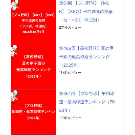
第81回 【プロ野球】【ML
B】【KBO】平均球速の推移
（セ・パ別、球団別）
271件のビュー
第489回【高校野球】夏の甲
子園の最高球速ランキング
（2025年）
154件のビュー
第361回 【プロ野球】平均球
速・最高球速ランキング（20
23年）
109件のビュー