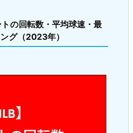
レートの回転数・平均球速・最
ング（2023年）