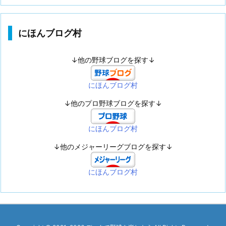
にほんブログ村
↓他の野球ブログを探す↓
にほんブログ村
↓他のプロ野球ブログを探す↓
にほんブログ村
↓他のメジャーリーグブログを探す↓
にほんブログ村