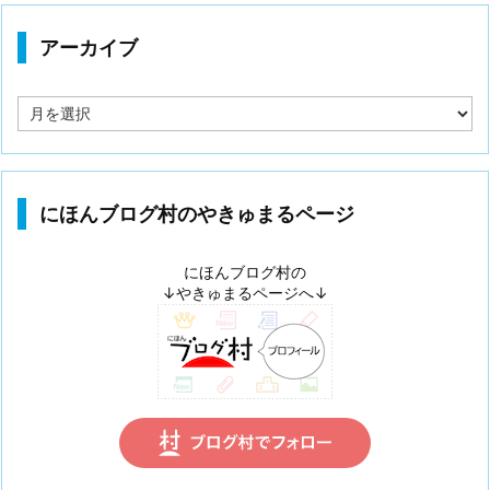
アーカイブ
ア
ー
カ
イ
ブ
にほんブログ村のやきゅまるページ
にほんブログ村の
↓やきゅまるページへ↓