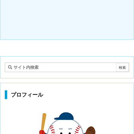
プロフィール