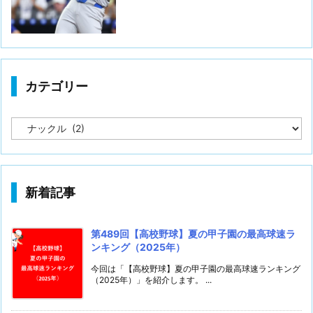
カテゴリー
カ
テ
ゴ
リ
ー
新着記事
第489回【高校野球】夏の甲子園の最高球速ラ
ンキング（2025年）
今回は「【高校野球】夏の甲子園の最高球速ランキング
（2025年）」を紹介します。 ...