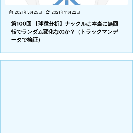
2021年5月25日
2021年11月22日
第100回 【球種分析】ナックルは本当に無回
転でランダム変化なのか？（トラックマンデ
ータで検証）