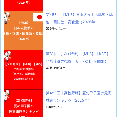
第488回 【MLB】日本人投手の球種・球
速・回転数・変化量（2025年）
363件のビュー
第81回 【プロ野球】【MLB】【KBO】
平均球速の推移（セ・パ別、球団別）
275件のビュー
第489回【高校野球】夏の甲子園の最高
球速ランキング（2025年）
168件のビュー