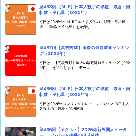
第488回 【MLB】日本人投手の球種・球速・回
転数・変化量（2025年）
今回は2025年のMLB日本人各投手の「球種・平均球
速・回転数・変化量」を紹介し ...
第487回 【高校野球】選抜の最高球速ランキン
グ（2025年）
今回は「【高校野球】選抜の最高球速ランキング（202
5年）」を紹介します。 デー ...
第486回 【MLB】日本人投手の球種・球速・回
転数・変化量（2025年春）
今回は2025年スプリングトレーニングでのMLB日本人
各投手の「球種・平均球速・ ...
第485回【ヤクルト】2025年新外国人ピータ
ー・ランバート投手の投球成績