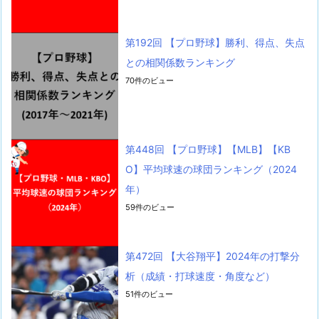
第192回 【プロ野球】勝利、得点、失点
との相関係数ランキング
70件のビュー
第448回 【プロ野球】【MLB】【KB
O】平均球速の球団ランキング（2024
年）
59件のビュー
第472回 【大谷翔平】2024年の打撃分
析（成績・打球速度・角度など）
51件のビュー