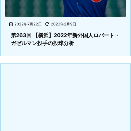
2022年7月22日
2023年2月9日
第263回 【横浜】2022年新外国人ロバート・
ガゼルマン投手の投球分析