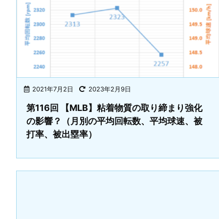
2021年7月2日
2023年2月9日
第116回 【MLB】粘着物質の取り締まり強化
の影響？（月別の平均回転数、平均球速、被
打率、被出塁率）