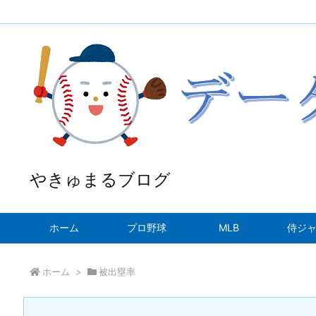
やきゅまるブログ
ホーム
プロ野球
MLB
侍ジ
ホーム
>
被出塁率