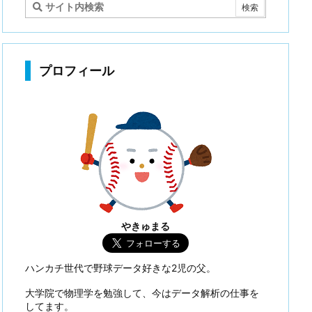
プロフィール
やきゅまる
ハンカチ世代で野球データ好きな2児の父。
大学院で物理学を勉強して、今はデータ解析の仕事を
してます。