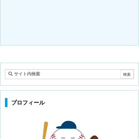
プロフィール