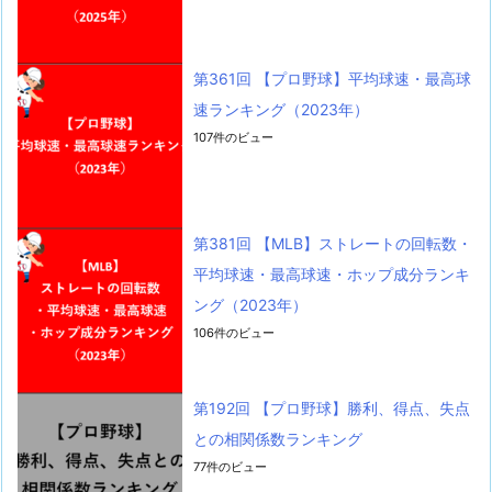
第361回 【プロ野球】平均球速・最高球
速ランキング（2023年）
107件のビュー
第381回 【MLB】ストレートの回転数・
平均球速・最高球速・ホップ成分ランキ
ング（2023年）
106件のビュー
第192回 【プロ野球】勝利、得点、失点
との相関係数ランキング
77件のビュー