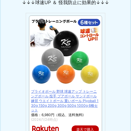
↓↓↓球速UP ＆ 怪我防止に効果的↓↓↓
プライオボール 野球 球速アップ トレーニ
ングボール 投手 プアボール サンドボール
練習 ウエイトボール 重いボール Plyoball 1
30g 150g 200g 300g 500g 1000g 6種セ
ット
価格：6,980円（税込、送料無料)
(2024/1/24時点)
楽天で購入