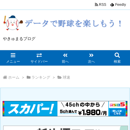
RSS
Feedly
やきゅまるブログ
メニュー
サイドバー
前へ
次へ
検索
ホーム
>
ランキング
>
球速