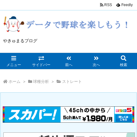
RSS
Feedly
やきゅまるブログ
メニュー
サイドバー
前へ
次へ
検索
ホーム
>
球種分析
>
ストレート