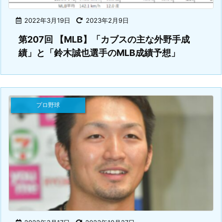
2022年3月19日
2023年2月9日
第207回 【MLB】「カブスの主な外野手成
績」と「鈴木誠也選手のMLB成績予想」
プロ野球