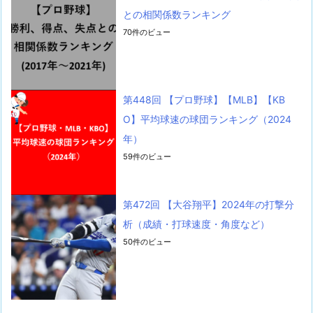
との相関係数ランキング
70件のビュー
第448回 【プロ野球】【MLB】【KB
O】平均球速の球団ランキング（2024
年）
59件のビュー
第472回 【大谷翔平】2024年の打撃分
析（成績・打球速度・角度など）
50件のビュー