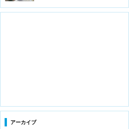
アーカイブ