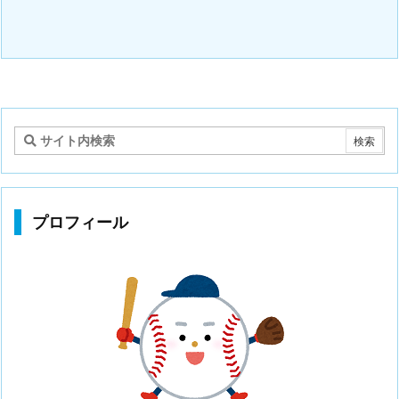
プロフィール