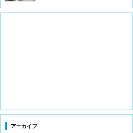
アーカイブ