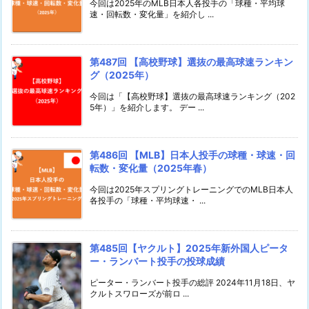
今回は2025年のMLB日本人各投手の「球種・平均球
速・回転数・変化量」を紹介し ...
第487回 【高校野球】選抜の最高球速ランキン
グ（2025年）
今回は「【高校野球】選抜の最高球速ランキング（202
5年）」を紹介します。 デー ...
第486回 【MLB】日本人投手の球種・球速・回
転数・変化量（2025年春）
今回は2025年スプリングトレーニングでのMLB日本人
各投手の「球種・平均球速・ ...
第485回【ヤクルト】2025年新外国人ピータ
ー・ランバート投手の投球成績
ピーター・ランバート投手の総評 2024年11月18日、ヤ
クルトスワローズが前ロ ...