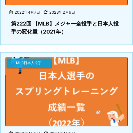
2022年4月7日
2023年2月9日
第222回 【MLB】メジャー全投手と日本人投
手の変化量（2021年）
MLB日本人投手