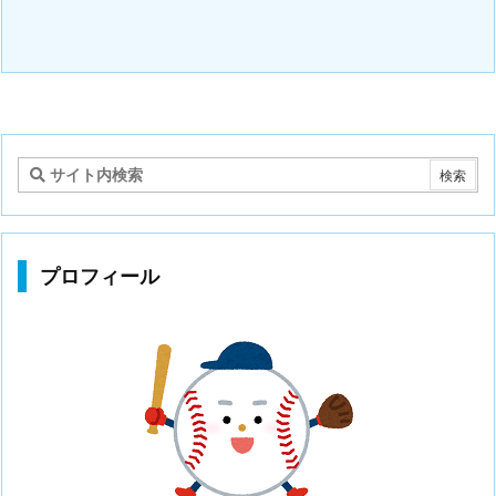
プロフィール