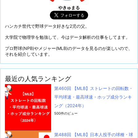
やきゅまる
ハンカチ世代で野球データ好きな2児の父。
大学院で物理学を勉強して、今はデータ解析の仕事をしてます。
プロ野球(NPB)やメジャー(MLB)のデータを見るのが楽しいので、
それを紹介しています。
最近の人気ランキング
第460回 【MLB】ストレートの回転数・
平均球速・最高球速・ホップ成分ランキ
ング（2024年）
500件のビュー
第488回 【MLB】日本人投手の球種・球