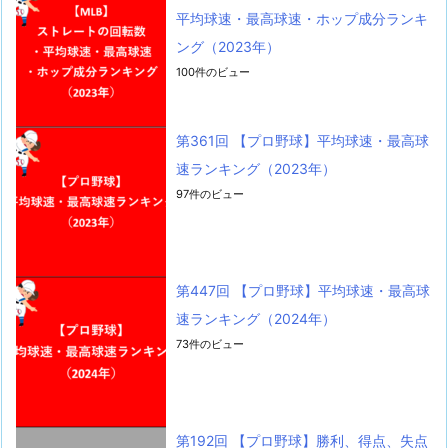
平均球速・最高球速・ホップ成分ランキ
ング（2023年）
100件のビュー
第361回 【プロ野球】平均球速・最高球
速ランキング（2023年）
97件のビュー
第447回 【プロ野球】平均球速・最高球
速ランキング（2024年）
73件のビュー
第192回 【プロ野球】勝利、得点、失点