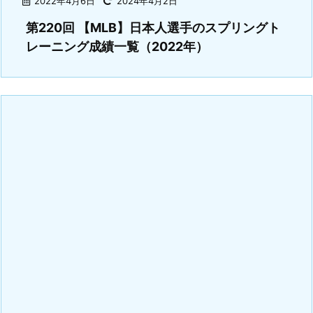
2022年4月6日
2024年4月2日
第220回 【MLB】日本人選手のスプリングト
レーニング成績一覧（2022年）