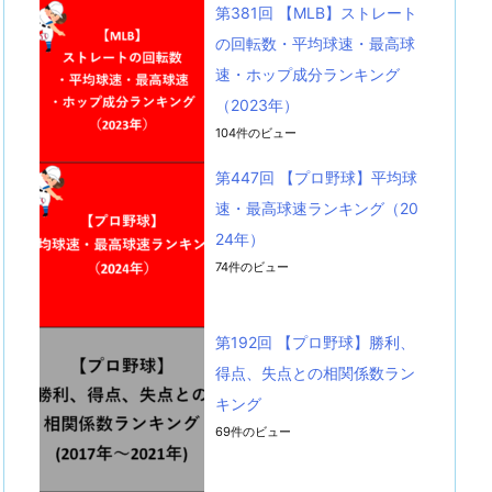
第381回 【MLB】ストレート
の回転数・平均球速・最高球
速・ホップ成分ランキング
（2023年）
104件のビュー
第447回 【プロ野球】平均球
速・最高球速ランキング（20
24年）
74件のビュー
第192回 【プロ野球】勝利、
得点、失点との相関係数ラン
キング
69件のビュー