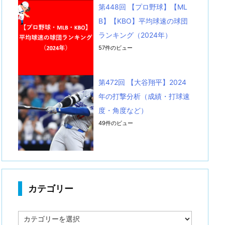
第448回 【プロ野球】【ML
B】【KBO】平均球速の球団
ランキング（2024年）
57件のビュー
第472回 【大谷翔平】2024
年の打撃分析（成績・打球速
度・角度など）
49件のビュー
カテゴリー
カ
テ