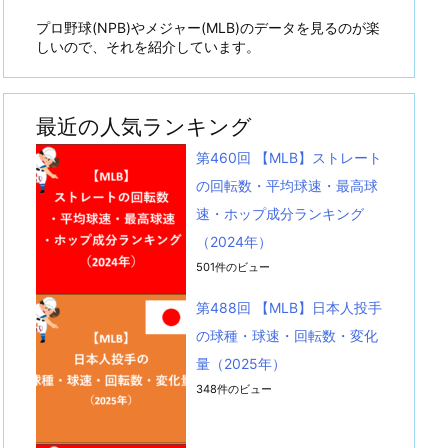
プロ野球(NPB)やメジャー(MLB)のデータを見るのが楽
しいので、それを紹介しています。
最近の人気ランキング
第460回 【MLB】ストレート
の回転数・平均球速・最高球
速・ホップ成分ランキング
（2024年）
501件のビュー
第488回 【MLB】日本人投手
の球種・球速・回転数・変化
量（2025年）
348件のビュー