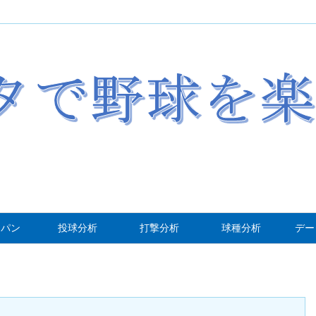
ャパン
投球分析
打撃分析
球種分析
デー