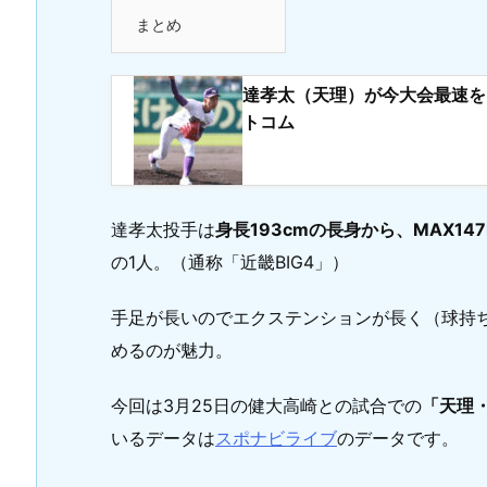
まとめ
達孝太（天理）が今大会最速を
トコム
達孝太投手は
身長193cmの長身から、MAX1
の1人。（通称「近畿BIG4」）
手足が長いのでエクステンションが長く（球持
めるのが魅力。
今回は3月25日の健大高崎との試合での
「天理
いるデータは
スポナビライブ
のデータです。