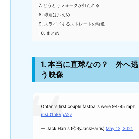
7. とうとうフォークが打たれる
8. 球速は抑えめ
9. スライドするストレートの軌道
10. まとめ
1. 本当に直球なの？ 外へ
う映像
Ohtani's first couple fastballs were 94-95 mph.
m/J01h8VpA2y
— Jack Harris (@ByJackHarris)
May 12, 2021