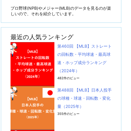
プロ野球(NPB)やメジャー(MLB)のデータを見るのが楽
しいので、それを紹介しています。
最近の人気ランキング
第460回 【MLB】ストレート
の回転数・平均球速・最高球
速・ホップ成分ランキング
（2024年）
482件のビュー
第488回 【MLB】日本人投手
の球種・球速・回転数・変化
量（2025年）
355件のビュー