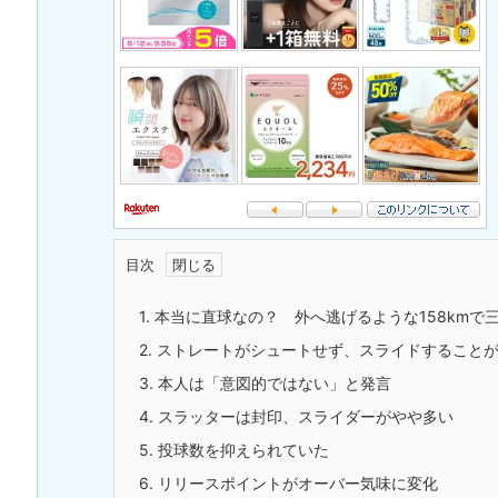
目次
1. 本当に直球なの？ 外へ逃げるような158kmで
2. ストレートがシュートせず、スライドすること
3. 本人は「意図的ではない」と発言
4. スラッターは封印、スライダーがやや多い
5. 投球数を抑えられていた
6. リリースポイントがオーバー気味に変化