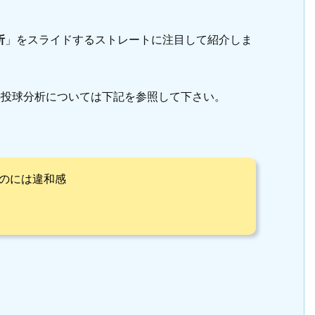
析
」をスライドするストレートに注目して紹介しま
の投球分析については下記を参照して下さい。
のには違和感