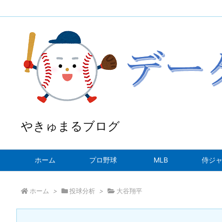
やきゅまるブログ
ホーム
プロ野球
MLB
侍ジ
ホーム
>
投球分析
>
大谷翔平