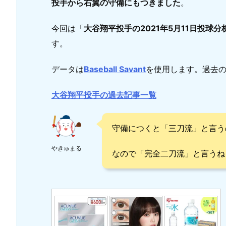
投手から右翼
の守備にもつきました
。
今回は「
大谷翔平投手の2021年5月11日投球分
す。
データは
Baseball Savant
を使用します。過去
大谷翔平投手の過去記事一覧
守備につくと「三刀流」と言う
やきゅまる
なので「完全二刀流」と言うね