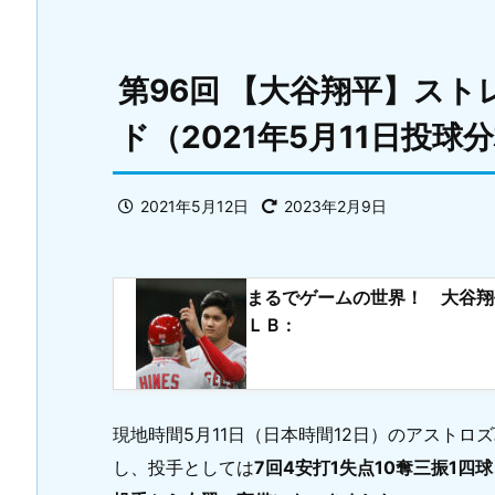
第96回 【大谷翔平】ス
ド（2021年5月11日投球
2021年5月12日
2023年2月9日
まるでゲームの世界！ 大谷翔平
ＬＢ :
現地時間5月11日（日本時間12日）のアストロ
し、投手としては
7回4安打1失点10奪三振1四球