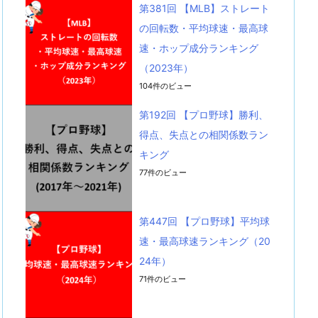
第381回 【MLB】ストレート
の回転数・平均球速・最高球
速・ホップ成分ランキング
（2023年）
104件のビュー
第192回 【プロ野球】勝利、
得点、失点との相関係数ラン
キング
77件のビュー
第447回 【プロ野球】平均球
速・最高球速ランキング（20
24年）
71件のビュー