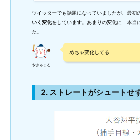
ツイッターでも話題になっていましたが、最初
いく変化
をしています。あまりの変化に「本当
た。
めちゃ変化してる
やきゅまる
2. ストレートがシュート