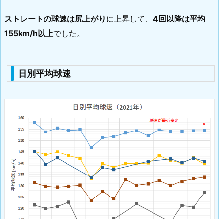
ストレートの球速は尻上がり
に上昇して、
4回以降は平均
155km/h以上
でした。
日別平均球速