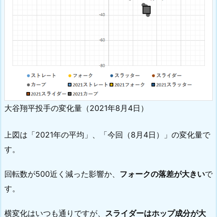
大谷翔平投手の変化量（2021年8月4日）
上図は「2021年の平均」、「今回（8月4日）」の変化量で
す。
回転数が500近く減った影響か、
フォークの落差が大きい
で
す。
横変化はいつも通りですが、
スライダーはホップ成分が大