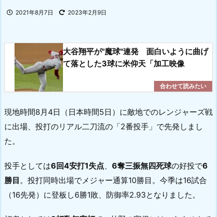
2021年8月7日
2023年2月9日
大谷翔平が"魔球"連発 面白いように曲げ
て落とした3球に米仰天「加工映像
現地時間8月4日（日本時間5日）に敵地でのレンジャーズ戦
に出場、投打のリアル二刀流の「2番投手」で先発しまし
た。
投手としては
6回4安打1失点
、
6奪三振無四死球
の好投で
6
勝目
。投打同時出場でメジャー通算10勝目。今季は16試合
（16先発）に登板し6勝1敗、防御率2.93となりました。