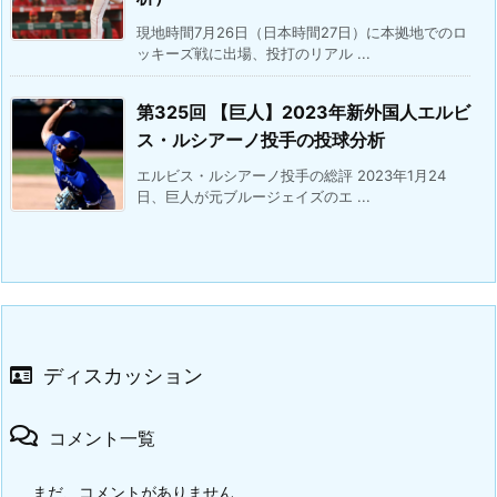
現地時間7月26日（日本時間27日）に本拠地でのロ
ッキーズ戦に出場、投打のリアル ...
第325回 【巨人】2023年新外国人エルビ
ス・ルシアーノ投手の投球分析
エルビス・ルシアーノ投手の総評 2023年1月24
日、巨人が元ブルージェイズのエ ...
ディスカッション
コメント一覧
まだ、コメントがありません