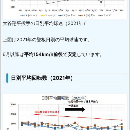
大谷翔平投手の日別平均球速（2021年）
上図は2021年の登板日別の平均球速です。
6月以降は
平均154km/h前後で安定
しています。
日別平均回転数（2021年）