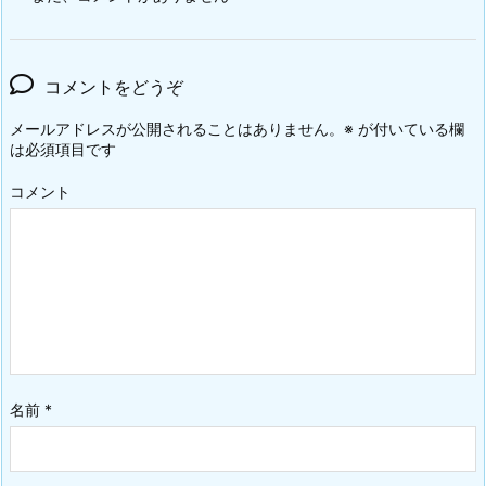
コメントをどうぞ
メールアドレスが公開されることはありません。
※
が付いている欄
は必須項目です
コメント
名前
*