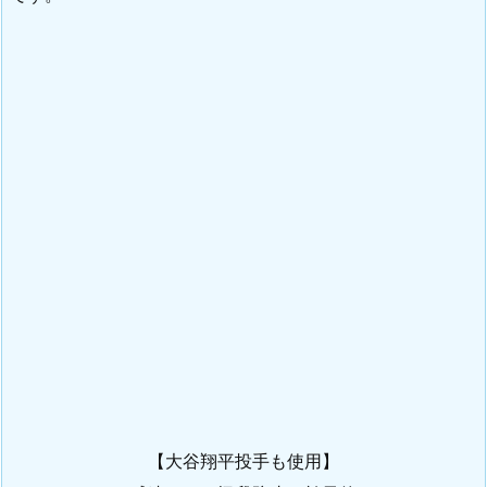
【大谷翔平投手も使用】