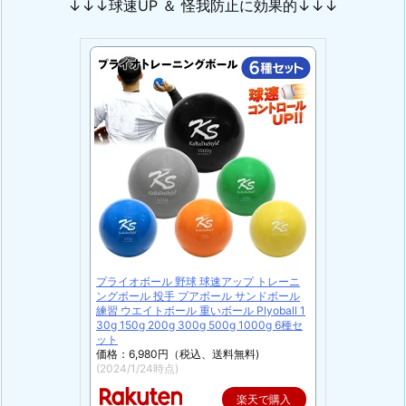
↓↓↓球速UP ＆ 怪我防止に効果的↓↓↓
プライオボール 野球 球速アップ トレーニ
ングボール 投手 プアボール サンドボール
練習 ウエイトボール 重いボール Plyoball 1
30g 150g 200g 300g 500g 1000g 6種セ
ット
価格：6,980円（税込、送料無料)
(2024/1/24時点)
楽天で購入