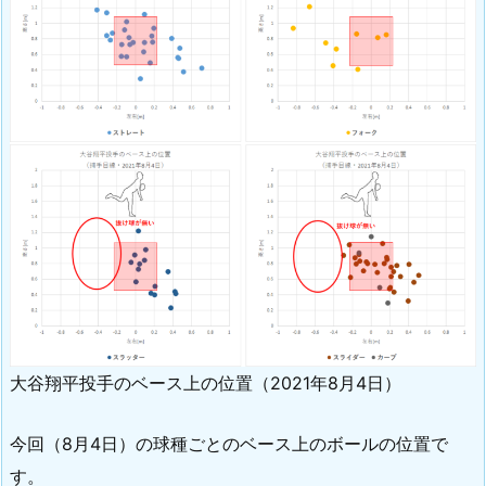
大谷翔平投手のベース上の位置（2021年8月4日）
今回（8月4日）の球種ごとのベース上のボールの位置で
す。