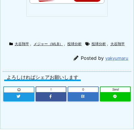
大谷翔平
,
メジャー（MLB）
,
投球分析
投球分析
,
大谷翔平
Posted by
yakyumaru
よろしければシェアお願いします
!
0
Send
B!