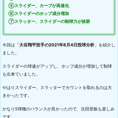
⑤スライダー、カーブが高速化
⑥スライダーのホップ成分増加
⑦スラッター、スライダーの制球力が抜群
今回は「
大谷翔平投手の2021年8月4日投球分析
」を紹介し
ました。
スライダーの球速がアップし、ホップ成分が増加して制球
も出来ていました。
やはりスライダー、スラッターでカウントを取れるのは大
きかったです。
かなり5球種のバランスが良かったので、次回登板も楽しみ
です。