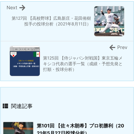
Next
第127回 【高校野球】広島新庄・花田侑樹
投手の投球分析（2021年8月11日）
Prev
第125回 【侍ジャパン対戦国】東京五輪メ
キシコ代表の選手一覧（成績・予想先発と
打順・投球分析）
関連記事
第101回 【佐々木朗希】プロ初勝利（20
21年5月27日投球分析）