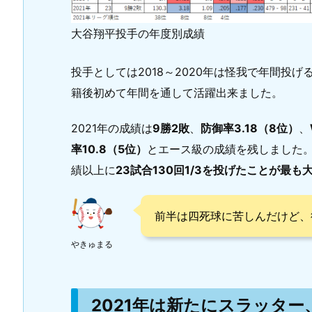
大谷翔平投手の年度別成績
投手としては2018～2020年は怪我で年間投げ
籍後初めて年間を通して活躍出来ました。
2021年の成績は
9勝2敗
、
防御率3.18（8位）
、
率10.8（5位）
とエース級の成績を残しました
績以上に
23試合130回1/3を投げたことが最も
前半は四死球に苦しんだけど、
やきゅまる
2021年は新たにスラッタ