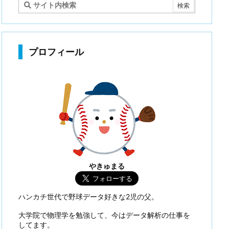
プロフィール
やきゅまる
ハンカチ世代で野球データ好きな2児の父。
大学院で物理学を勉強して、今はデータ解析の仕事を
してます。