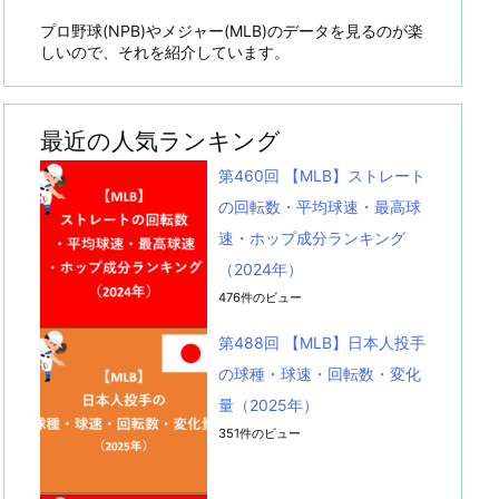
プロ野球(NPB)やメジャー(MLB)のデータを見るのが楽
しいので、それを紹介しています。
最近の人気ランキング
第460回 【MLB】ストレート
の回転数・平均球速・最高球
速・ホップ成分ランキング
（2024年）
476件のビュー
第488回 【MLB】日本人投手
の球種・球速・回転数・変化
量（2025年）
351件のビュー