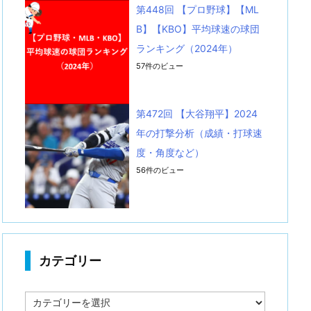
第448回 【プロ野球】【ML
B】【KBO】平均球速の球団
ランキング（2024年）
57件のビュー
第472回 【大谷翔平】2024
年の打撃分析（成績・打球速
度・角度など）
56件のビュー
カテゴリー
カ
テ