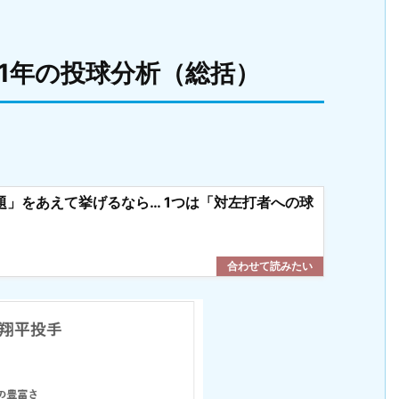
21年の投球分析（総括）
題」をあえて挙げるなら… 1つは「対左打者への球