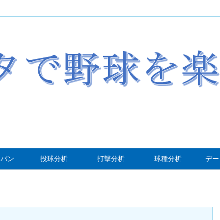
ャパン
投球分析
打撃分析
球種分析
デー