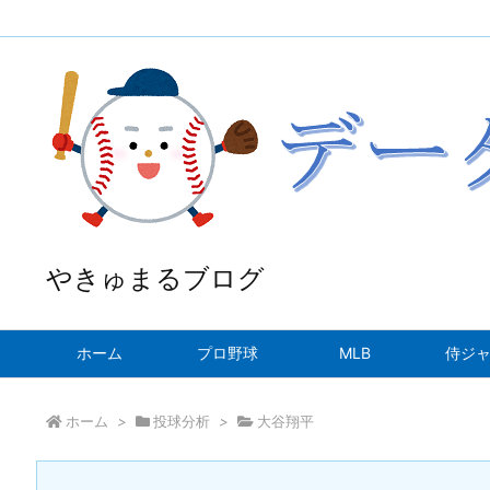
やきゅまるブログ
ホーム
プロ野球
MLB
侍ジ
ホーム
>
投球分析
>
大谷翔平