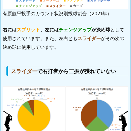
有原航平投手のカウント状況別投球割合（2021年）
右には
スプリット
、
左には
チェンジアップ
が決め球
として
使用されています。また、左右とも
スライダー
がその次の
決め球
に使用しています。
スライダー
で右打者から三振が獲れていない