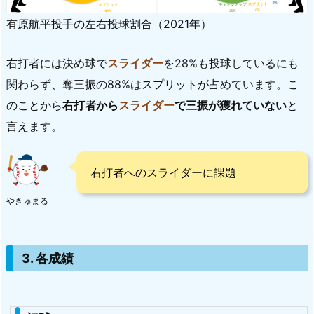
有原航平投手の左右投球割合（2021年）
右打者には決め球で
スライダー
を28%も投球しているにも
関わらず、奪三振の88%はスプリットが占めています。こ
のことから
右打者から
スライダー
で三振が獲れていない
と
言えます。
右打者へのスライダーに課題
やきゅまる
3. 各成績