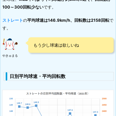
100～300回転少ない
です。
ストレート
の
平均球速は146.9km/h
、
回転数は2158回転
で
す。
もう少し球速は欲しいね
やきゅまる
日別平均球速・平均回転数