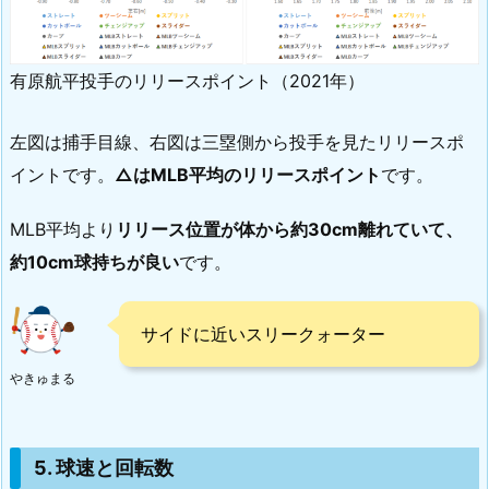
有原航平投手のリリースポイント（2021年）
左図は捕手目線、右図は三塁側から投手を見たリリースポ
イントです。
△はMLB平均のリリースポイント
です。
MLB平均より
リリース位置が
体から約30cm離れていて
、
約10cm球持ちが良い
です。
サイドに近いスリークォーター
やきゅまる
5. 球速と回転数