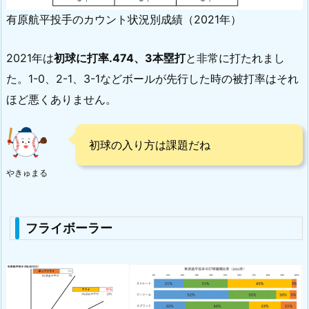
有原航平投手のカウント状況別成績（2021年）
2021年は
初球に
打率.474
、
3本塁打
と非常に打たれまし
た。1-0、2-1、3-1などボールが先行した時の被打率はそれ
ほど悪くありません。
初球の入り方は課題だね
やきゅまる
フライボーラー