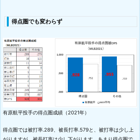
得点圏でも変わらず
有原航平投手の得点圏成績（2021年）
得点圏では被打率.289、被長打率.579と、被打率は少し上
がりますが、被長打率は少し下がります。あまり得点圏で