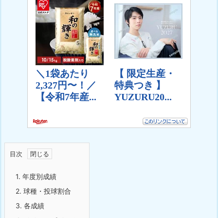
目次
1. 年度別成績
2. 球種・投球割合
3. 各成績