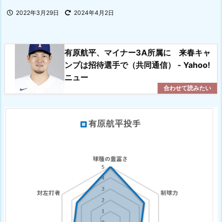
2022年3月29日
2024年4月2日
有原航平、マイナー3A所属に 来春キャ
ンプは招待選手で（共同通信） - Yahoo!
ニュー