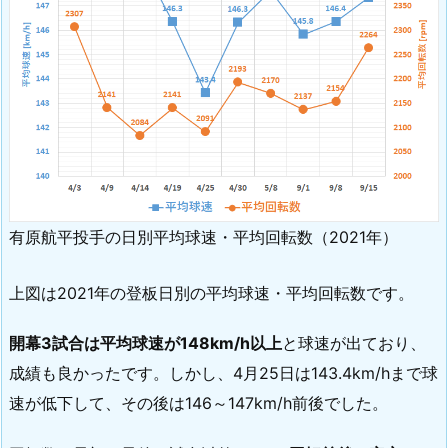
有原航平投手の日別平均球速・平均回転数（2021年）
上図は2021年の登板日別の平均球速・平均回転数です。
開幕3試合は平均球速が148km/h以上
と球速が出ており、
成績も良かったです。しかし、4月25日は143.4km/hまで球
速が低下して、その後は146～147km/h前後でした。