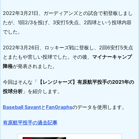
2022年3月21日、ガーディアンズとの試合で初登板しまし
たが、1回2/3を投げ、3安打5失点、2四球という投球内容
でした。
2022年3月26日、ロッキーズ戦に登板し、2回6安打5失点
とまたもや苦しい投球でした。その後、
マイナーキャンプ
降格
が発表されました。
今回はそんな「
【レンジャーズ】有原航平投手の2021年の
投球分析
」を紹介します。
Baseball Savant
と
FanGraphs
のデータを使用します。
有原航平投手の過去記事