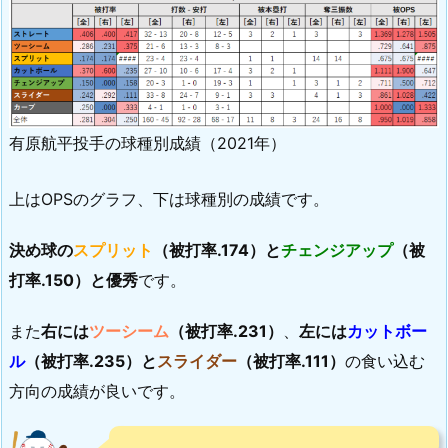
有原航平投手の球種別成績（2021年）
上はOPSのグラフ、下は球種別の成績です。
決め球の
スプリット
（被打率.174）
と
チェンジアップ
（被
打率.150）
と優秀
です。
また
右には
ツーシーム
（被打率.231）
、
左には
カットボー
ル
（被打率.235）と
スライダー
（被打率.111）
の食い込む
方向の成績が良いです。