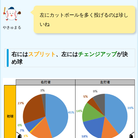
左にカットボールを多く投げるのは珍し
いね
やきゅまる
右には
スプリット
、左には
チェンジアップ
が決
め球