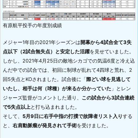
有原航平投手の年度別成績
メジャー1年目の2021年シーズンは
開幕から4試合全て3失
点以下（2試合無失点）と安定した活躍
を見せていました。
しかし、2021年4月25日の敵地シカゴでの気温6度と冷え込
んだ中での試合では、初回に制球が乱れて4四球と荒れ、2
回5失点とKOされました。試合後に「
際どい球を見逃して
いたし、相手は何（球種）が来るか分かっていた
」とレン
ジャーズ監督がコメントした通り、
この試合から3試合連続
で5失点以上
と打ち込まれました。
そして、
5月9日に右手中指の打撲で故障者リスト入り
する
と、
右肩動脈瘤が発見されて手術
を受けました。