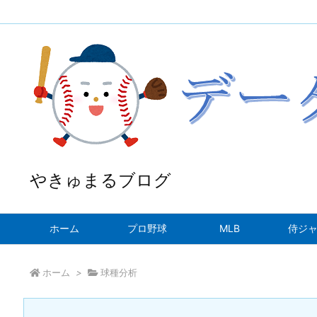
やきゅまるブログ
ホーム
プロ野球
MLB
侍ジ
ホーム
>
球種分析