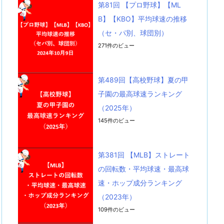
第81回 【プロ野球】【ML
B】【KBO】平均球速の推移
（セ・パ別、球団別）
271件のビュー
第489回【高校野球】夏の甲
子園の最高球速ランキング
（2025年）
145件のビュー
第381回 【MLB】ストレート
の回転数・平均球速・最高球
速・ホップ成分ランキング
（2023年）
109件のビュー