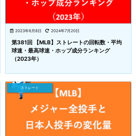
2023年6月8日
2024年7月20日
第381回 【MLB】ストレートの回転数・平均
球速・最高球速・ホップ成分ランキング
（2023年）
ストレート