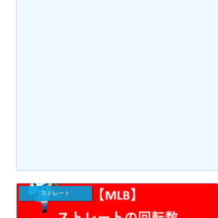
ストレート