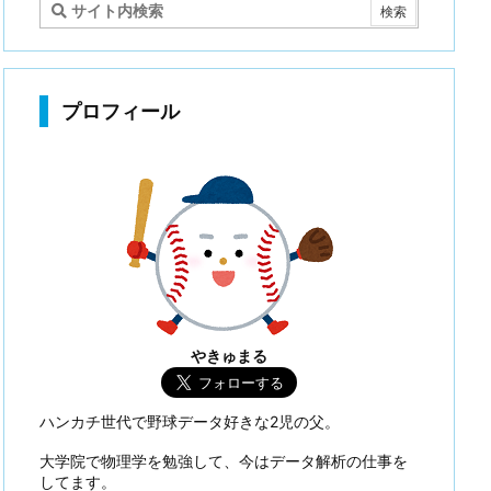
プロフィール
やきゅまる
ハンカチ世代で野球データ好きな2児の父。
大学院で物理学を勉強して、今はデータ解析の仕事を
してます。