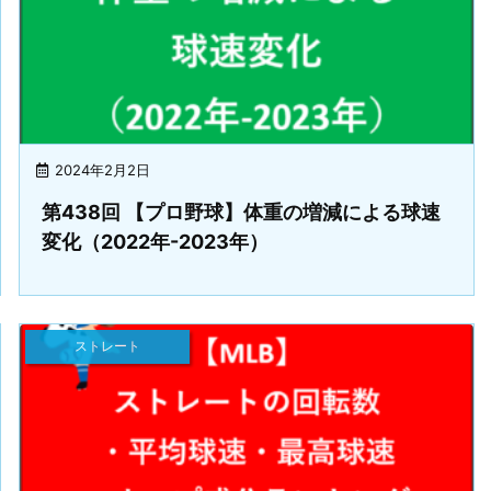
2024年2月2日
第438回 【プロ野球】体重の増減による球速
変化（2022年-2023年）
ストレート