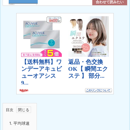
目次
1. 平均球速