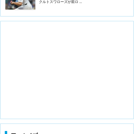
クルトスワローズが前ロ ...