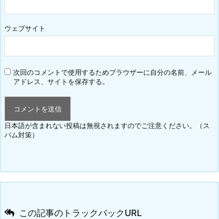
ウェブサイト
次回のコメントで使用するためブラウザーに自分の名前、メール
アドレス、サイトを保存する。
日本語が含まれない投稿は無視されますのでご注意ください。（ス
パム対策）
この記事のトラックバックURL