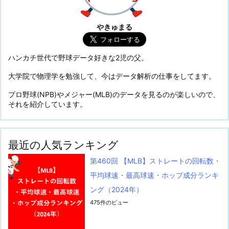
やきゅまる
ハンカチ世代で野球データ好きな2児の父。
大学院で物理学を勉強して、今はデータ解析の仕事をしてます。
プロ野球(NPB)やメジャー(MLB)のデータを見るのが楽しいので、
それを紹介しています。
最近の人気ランキング
第460回 【MLB】ストレートの回転数・
平均球速・最高球速・ホップ成分ランキ
ング（2024年）
475件のビュー