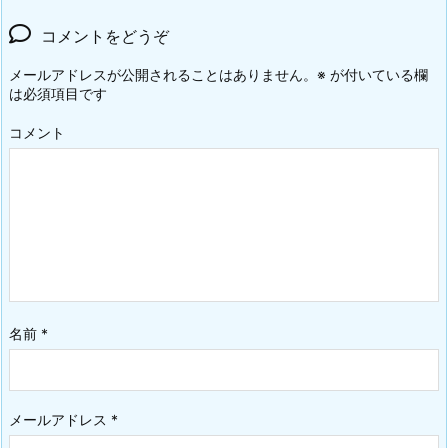
コメントをどうぞ
メールアドレスが公開されることはありません。
※
が付いている欄
は必須項目です
コメント
名前
*
メールアドレス
*