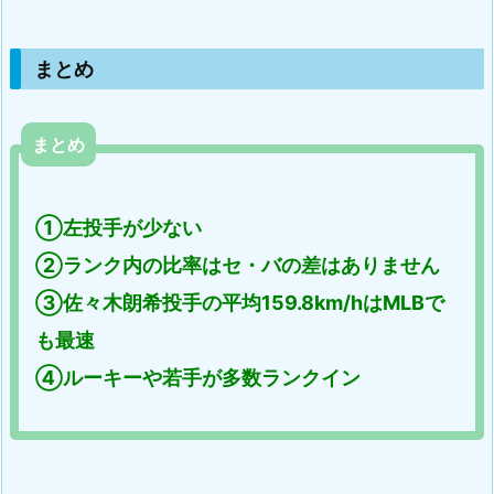
まとめ
まとめ
①左投手が少ない
②ランク内の比率はセ・バの差はありません
③佐々木朗希投手の平均159.8km/hはMLBで
も最速
④ルーキーや若手が多数ランクイン