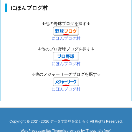
にほんブログ村
↓他の野球ブログを探す↓
にほんブログ村
↓他のプロ野球ブログを探す↓
にほんブログ村
↓他のメジャーリーグブログを探す↓
にほんブログ村
Copyright ©
2021
-2026
データで野球を楽しもう
All Rights Reserved.
WordPress Luxeritas Theme is provided by "
Thought is free
".