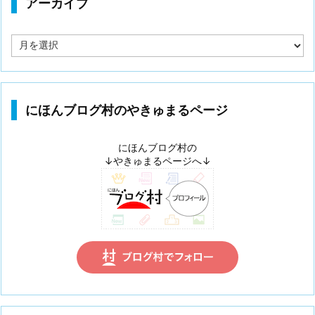
アーカイブ
ア
ー
カ
イ
ブ
にほんブログ村のやきゅまるページ
にほんブログ村の
↓やきゅまるページへ↓