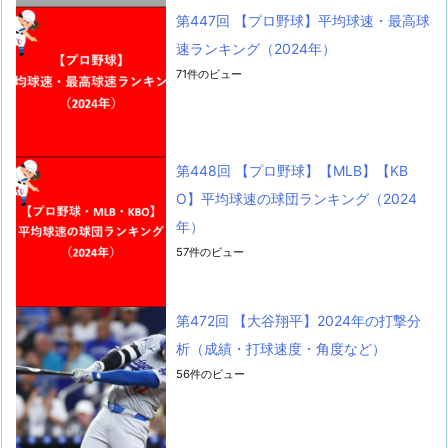
第447回 【プロ野球】平均球速・最高球
速ランキング（2024年）
71件のビュー
第448回 【プロ野球】【MLB】【KB
O】平均球速の球団ランキング（2024
年）
57件のビュー
第472回 【大谷翔平】2024年の打撃分
析（成績・打球速度・角度など）
56件のビュー