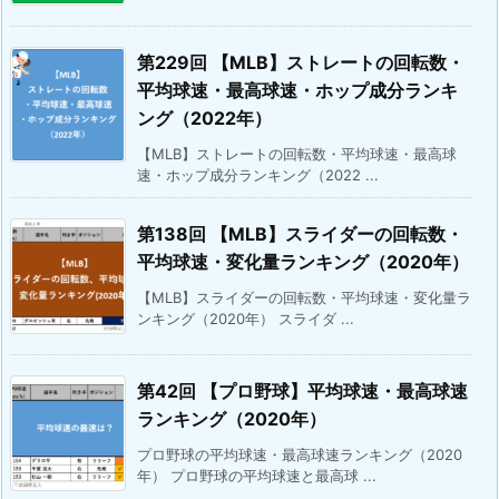
第229回 【MLB】ストレートの回転数・
平均球速・最高球速・ホップ成分ランキ
ング（2022年）
【MLB】ストレートの回転数・平均球速・最高球
速・ホップ成分ランキング（2022 ...
第138回 【MLB】スライダーの回転数・
平均球速・変化量ランキング（2020年）
【MLB】スライダーの回転数・平均球速・変化量ラ
ンキング（2020年） スライダ ...
第42回 【プロ野球】平均球速・最高球速
ランキング（2020年）
プロ野球の平均球速・最高球速ランキング（2020
年） プロ野球の平均球速と最高球 ...