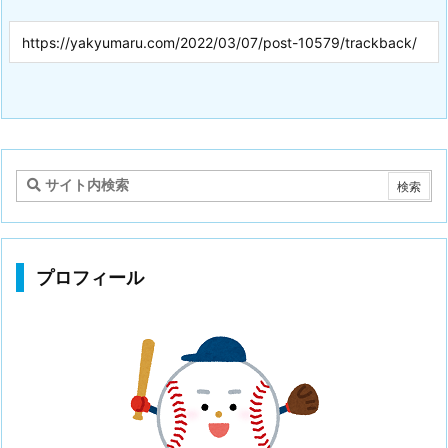
プロフィール