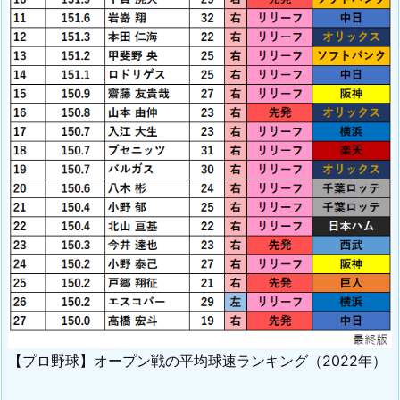
【プロ野球】オープン戦の平均球速ランキング（2022年）