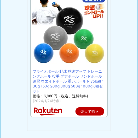
プライオボール 野球 球速アップ トレーニ
ングボール 投手 プアボール サンドボール
練習 ウエイトボール 重いボール Plyoball 1
30g 150g 200g 300g 500g 1000g 6種セ
ット
価格：6,980円（税込、送料無料)
(2024/1/24時点)
楽天で購入