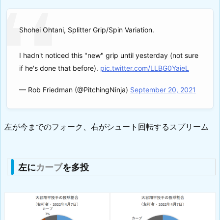
Shohei Ohtani, Splitter Grip/Spin Variation.
I hadn't noticed this "new" grip until yesterday (not sure
if he's done that before).
pic.twitter.com/LLBG0YaieL
— Rob Friedman (@PitchingNinja)
September 20, 2021
左が今までのフォーク、右がシュート回転するスプリーム
左に
カーブ
を多投