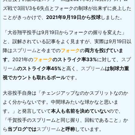
ズ戦で3回1/3を6失点とフォークの制球が出来ずに炎上した
ことがきっかけで、
2021年9月19日から投球
しました。
「大谷翔平投手は9月19日からフォークの握りを変えた」
と、誤解されている記事をよく見ますが、実際は9月19日以
降は
スプリーム
と今までの
フォーク
の
両方を投げていま
す
。2021年の
フォーク
のストライク率33%
に対して、
スプ
リーム
のストライク率45%
と高く、
スプリーム
は制球力重
視でカウントも取れるボール
です。
大谷投手自身は「チェンジアップなのかスプリットなのか
よく分からないです。中間球みたいな球かなと思いま
す。」と発言していて
本人も名前を決めていない
ので、
「千賀投手のスプリームと同じ握り、回転であること」か
ら
当ブログでは
スプリーム
と呼称
しています。