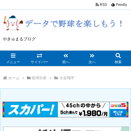
RSS
Feedly
やきゅまるブログ
メニュー
サイドバー
前へ
次へ
検索
ホーム
>
投球分析
>
大谷翔平