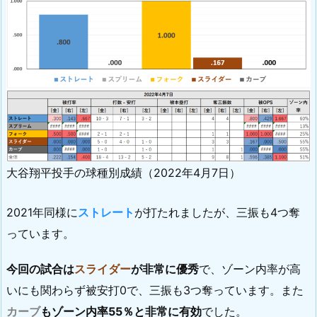
大谷翔平投手の球種別成績（2022年4月7日）
2021年同様に
ストレート
が打たれましたが、三振も4つ奪
っています。
今回の試合は
スライダー
が非常に優秀
で、ゾーン内率が高
いにも関わらず被安打0で、三振も3つ奪っています。また
カーブ
もゾーン内率55％と非常に有効
でした。