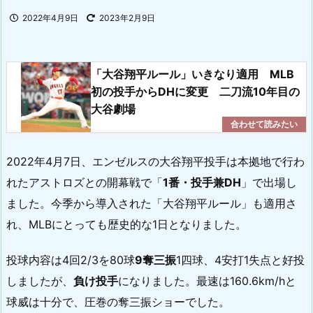
2022年4月9日
2023年2月9日
「大谷翔平ルール」いきなり適用 MLB
初の投手からDHに変更 二刀流10年目の
大谷劇場
2022年4月7日、エンゼルスの大谷翔平投手は本拠地で行わ
れたアストロズとの開幕戦で「
1番・投手兼DH
」で出場し
ました。今季から導入された「大谷翔平ルール」も適用さ
れ、MLBにとっても歴史的な1日となりました。
投球内容は4回2/3を80球
9奪三振
1四球、4安打1失点と好投
しましたが、
負け投手
になりました。最速は160.6km/hと
球威は十分で、圧巻の奪三振ショーでした。