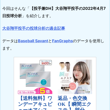
今回はそんな「
【投手兼DH】大谷翔平投手の2022年4月7
日投球分析
」を紹介します。
大谷翔平投手の投球分析の過去記事
データは
Baseball Savant
と
FanGraphs
のデータを使用し
ます。