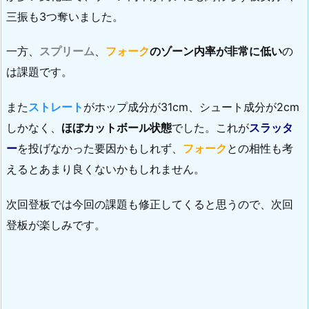
三振も3つ奪いました。
一方、
スプリーム
、
フォーク
のゾーン内率が非常に低い
の
は課題です。
また
ストレート
がホップ成分が31cm、シュート成分が2cm
しかなく、
ほぼカットボール状態
でした。これが
スラッタ
ー
を投げなかった要因かもしれず、
フォーク
との相性も考
えるとあまり良くないかもしれません。
次回登板では今回の課題も修正してくると思うので、次回
登板が楽しみです。