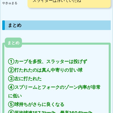
スライダーは浮いていたね
やきゅまる
まとめ
まとめ
①カーブを多投、スラッターは投げず
②打たれたのは真ん中寄りの甘い球
③左に打たれた
④スプリームとフォークのゾーン内率が非常
に低い
⑤球持ちがさらに良くなる
⑥平均球速157.3km/h、最高160.6km/h