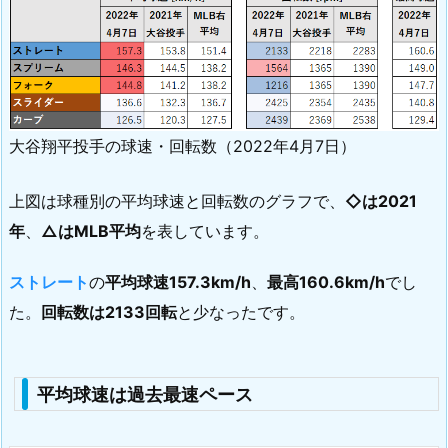
大谷翔平投手の球速・回転数（2022年4月7日）
上図は球種別の平均球速と回転数のグラフで、
◇は2021
年
、
△はMLB平均
を表しています。
ストレート
の
平均球速157.3km/h
、
最高160.6km/h
でし
た。
回転数は2133回転
と少なったです。
平均球速は過去最速ペース