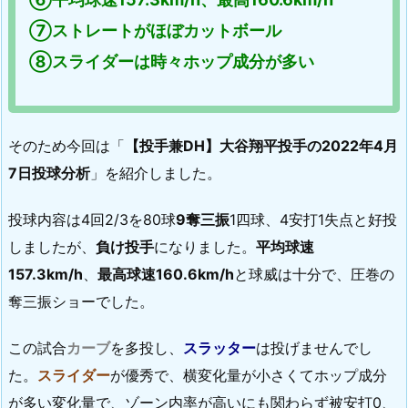
⑦ストレートがほぼカットボール
⑧スライダーは時々ホップ成分が多い
そのため今回は「
【投手兼DH】大谷翔平投手の2022年4月
7日投球分析
」を紹介しました。
投球内容は4回2/3を80球
9奪三振
1四球、4安打1失点と好投
しましたが、
負け投手
になりました。
平均球速
157.3km/h
、
最高球速160.6km/h
と球威は十分で、圧巻の
奪三振ショーでした。
この試合
カーブ
を多投し、
スラッター
は投げませんでし
た。
スライダー
が優秀で、横変化量が小さくてホップ成分
が多い変化量で、ゾーン内率が高いにも関わらず被安打0、