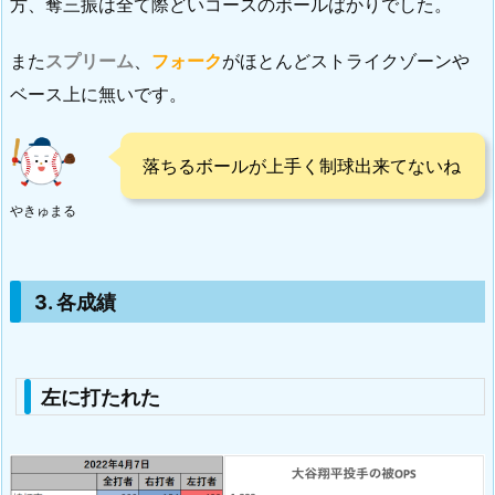
方、奪三振は全て際どいコースのボールばかりでした。
また
スプリーム
、
フォーク
がほとんどストライクゾーンや
ベース上に無いです。
落ちるボールが上手く制球出来てないね
やきゅまる
3. 各成績
左に打たれた