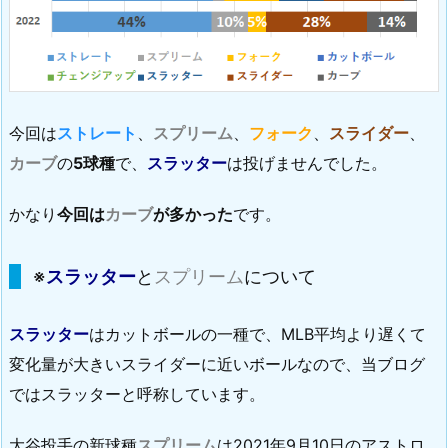
今回は
ストレート
、
スプリーム
、
フォーク
、
スライダー
、
カーブ
の
5球種
で、
スラッター
は投げませんでした。
かなり
今回は
カーブ
が多かった
です。
※
スラッター
と
スプリーム
について
スラッター
はカットボールの一種で、MLB平均より遅くて
変化量が大きいスライダーに近いボールなので、当ブログ
ではスラッターと呼称しています。
大谷投手の新球種
スプリーム
は2021年9月10日のアストロ