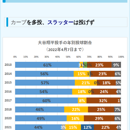
カーブ
を多投、
スラッター
は投げず