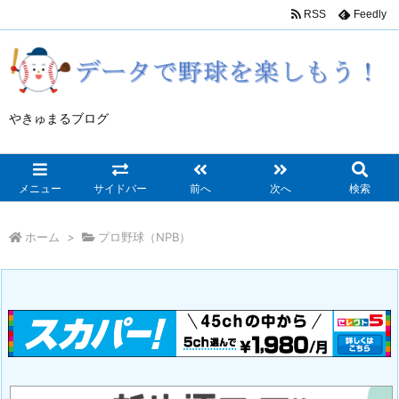
RSS
Feedly
やきゅまるブログ
メニュー
サイドバー
前へ
次へ
検索
ホーム
>
プロ野球（NPB）