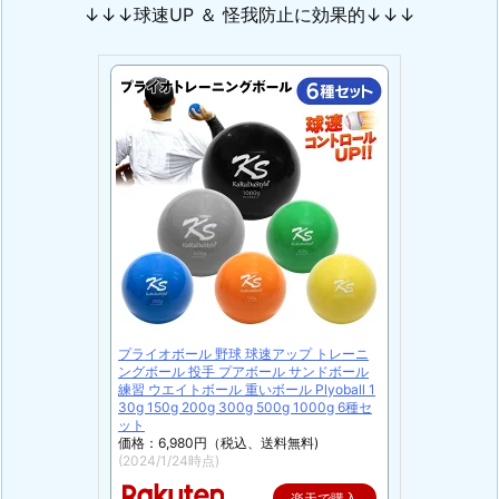
↓↓↓球速UP ＆ 怪我防止に効果的↓↓↓
プライオボール 野球 球速アップ トレーニ
ングボール 投手 プアボール サンドボール
練習 ウエイトボール 重いボール Plyoball 1
30g 150g 200g 300g 500g 1000g 6種セ
ット
価格：6,980円（税込、送料無料)
(2024/1/24時点)
楽天で購入