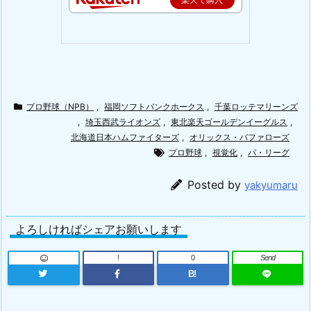
プロ野球（NPB）
,
福岡ソフトバンクホークス
,
千葉ロッテマリーンズ
,
埼玉西武ライオンズ
,
東北楽天ゴールデンイーグルス
,
北海道日本ハムファイターズ
,
オリックス・バファローズ
プロ野球
,
視覚化
,
パ・リーグ
Posted by
yakyumaru
よろしければシェアお願いします
!
0
Send
B!