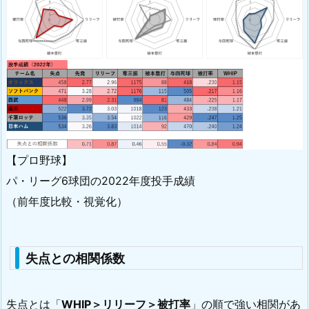
【プロ野球】
パ・リーグ6球団の2022年度投手成績
（前年度比較・視覚化）
失点との相関係数
失点とは「
WHIP
＞
リリーフ
＞
被打率
」の順で強い相関があ