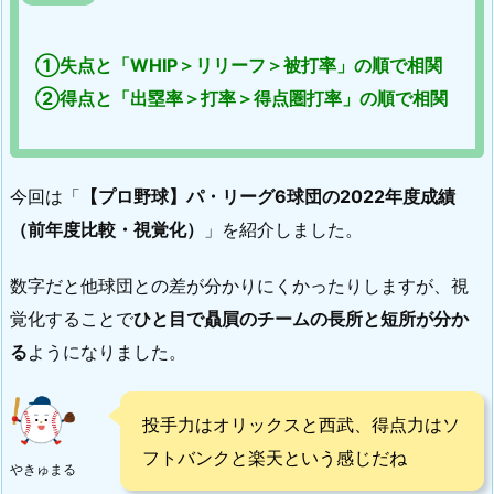
①失点と「WHIP＞リリーフ＞被打率」の順で相関
②得点と「出塁率＞打率＞得点圏打率」の順で相関
今回は「
【プロ野球】パ・リーグ6球団の2022年度成績
（前年度比較・視覚化）
」を紹介しました。
数字だと他球団との差が分かりにくかったりしますが、視
覚化することで
ひと目で贔屓のチームの
長所と短所が分か
る
ようになりました。
投手力はオリックスと西武、得点力はソ
フトバンクと楽天という感じだね
やきゅまる