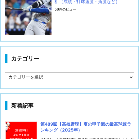
析（成績・打球速度・角度など）
56件のビュー
カテゴリー
カ
テ
ゴ
リ
ー
新着記事
第489回【高校野球】夏の甲子園の最高球速ラ
ンキング（2025年）