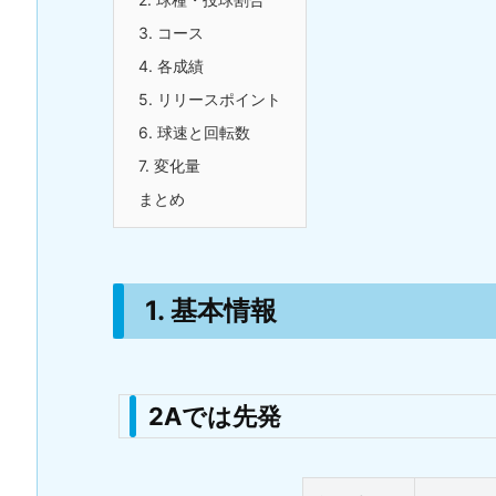
3. コース
4. 各成績
5. リリースポイント
6. 球速と回転数
7. 変化量
まとめ
1. 基本情報
2Aでは先発