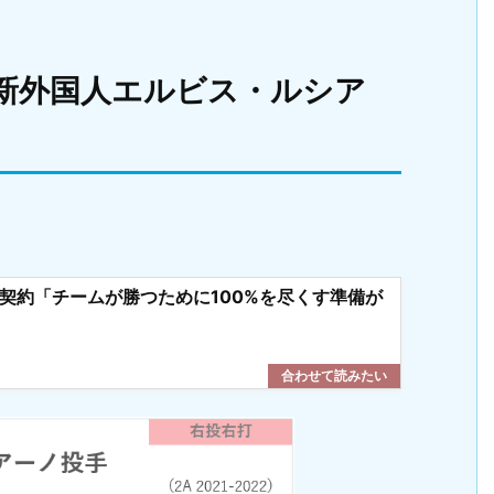
3年新外国人エルビス・ルシア
契約「チームが勝つために100%を尽くす準備が