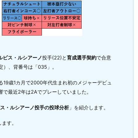
ルビス・ルシアーノ
投手(22)と
育成選手契約
で合意
定）、背番号は「035」。
る19歳1カ月で2000年代生まれ初のメジャーデビュ
響で最近2年は2Aでプレーしていました。
ビス・ルシアーノ投手の投球分析
」を紹介します。
します。