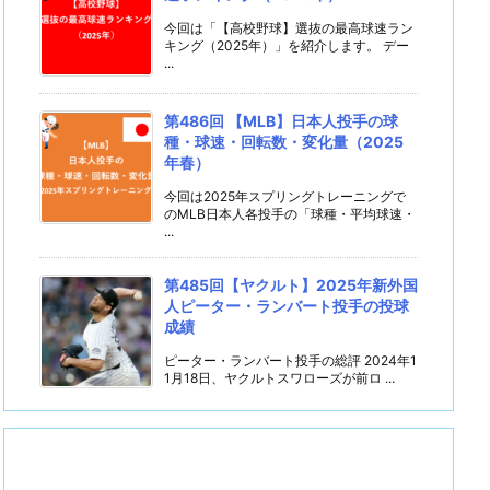
今回は「【高校野球】選抜の最高球速ラン
キング（2025年）」を紹介します。 デー
...
第486回 【MLB】日本人投手の球
種・球速・回転数・変化量（2025
年春）
今回は2025年スプリングトレーニングで
のMLB日本人各投手の「球種・平均球速・
...
第485回【ヤクルト】2025年新外国
人ピーター・ランバート投手の投球
成績
ピーター・ランバート投手の総評 2024年1
1月18日、ヤクルトスワローズが前ロ ...