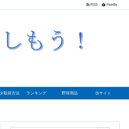
RSS
Feedly
タ取得方法
ランキング
野球用品
当サイト