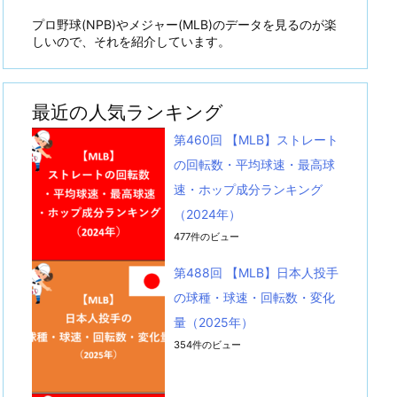
プロ野球(NPB)やメジャー(MLB)のデータを見るのが楽
しいので、それを紹介しています。
最近の人気ランキング
第460回 【MLB】ストレート
の回転数・平均球速・最高球
速・ホップ成分ランキング
（2024年）
477件のビュー
第488回 【MLB】日本人投手
の球種・球速・回転数・変化
量（2025年）
354件のビュー