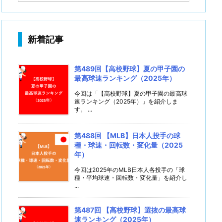
ゴ
リ
ー
新着記事
第489回【高校野球】夏の甲子園の
最高球速ランキング（2025年）
今回は「【高校野球】夏の甲子園の最高球
速ランキング（2025年）」を紹介しま
す。 ...
第488回 【MLB】日本人投手の球
種・球速・回転数・変化量（2025
年）
今回は2025年のMLB日本人各投手の「球
種・平均球速・回転数・変化量」を紹介し
...
第487回 【高校野球】選抜の最高球
速ランキング（2025年）