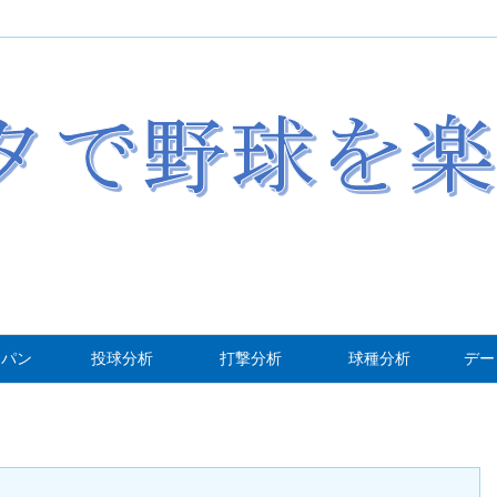
ャパン
投球分析
打撃分析
球種分析
デー