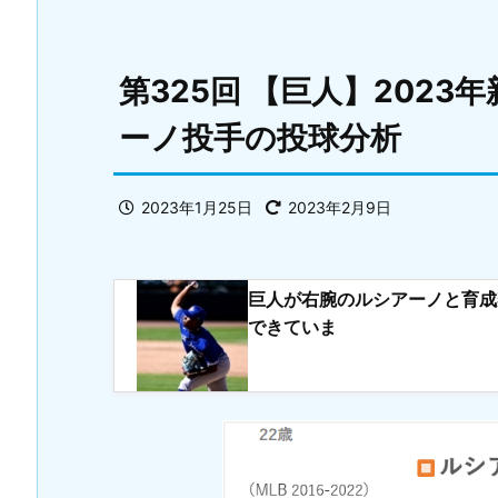
第325回 【巨人】202
ーノ投手の投球分析
2023年1月25日
2023年2月9日
巨人が右腕のルシアーノと育成
できていま