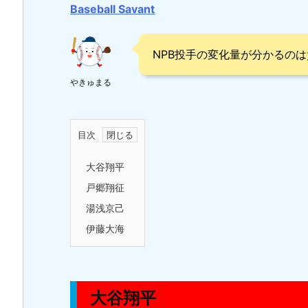
Baseball Savant
NPB投手の変化量が分かるの
やきゅまる
目次
大谷翔平
戸郷翔征
湯浅京己
伊藤大海
大谷翔平