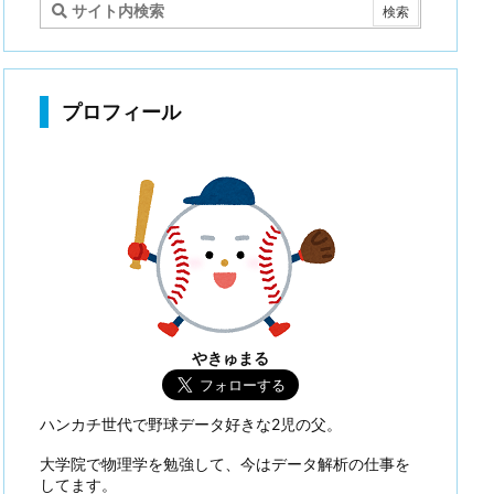
プロフィール
やきゅまる
ハンカチ世代で野球データ好きな2児の父。
大学院で物理学を勉強して、今はデータ解析の仕事を
してます。