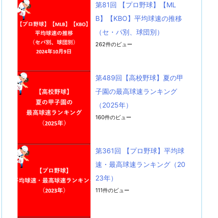
第81回 【プロ野球】【ML
B】【KBO】平均球速の推移
（セ・パ別、球団別）
262件のビュー
第489回【高校野球】夏の甲
子園の最高球速ランキング
（2025年）
160件のビュー
第361回 【プロ野球】平均球
速・最高球速ランキング（20
23年）
111件のビュー