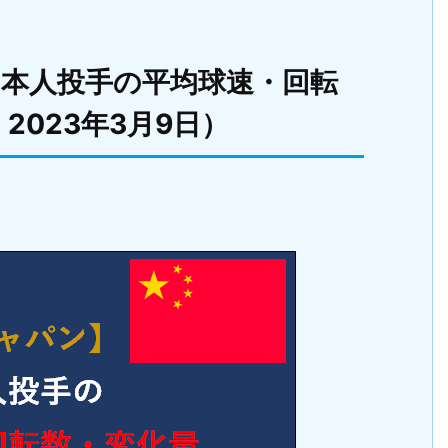
日本人投手の平均球速・回転
2023年3月9日）