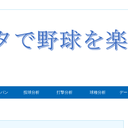
ャパン
投球分析
打撃分析
球種分析
デー