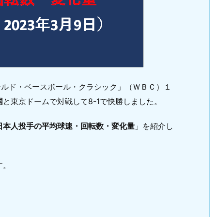
ワールド・ベースボール・クラシック」（ＷＢＣ）１
国
と東京ドームで対戦して8-1で快勝しました。
日本人投手の平均球速・回転数・変化量
」を紹介し
す。