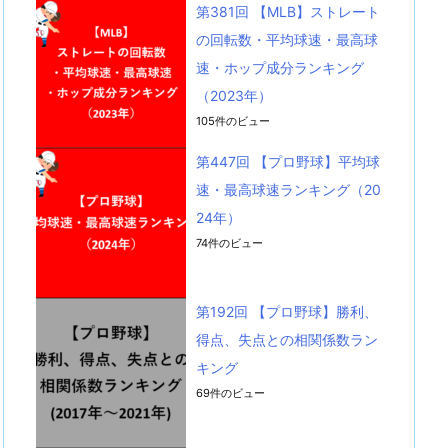
第381回 【MLB】ストレート
の回転数・平均球速・最高球
速・ホップ成分ランキング
（2023年）
105件のビュー
第447回 【プロ野球】平均球
速・最高球速ランキング（20
24年）
74件のビュー
第192回 【プロ野球】勝利、
得点、失点との相関係数ラン
キング
69件のビュー