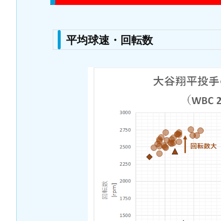
平均球速・回転数