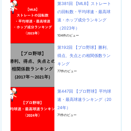
第381回 【MLB】ストレート
の回転数・平均球速・最高球
速・ホップ成分ランキング
（2023年）
104件のビュー
第192回 【プロ野球】勝利、
得点、失点との相関係数ラン
キング
77件のビュー
第447回 【プロ野球】平均球
速・最高球速ランキング（20
24年）
71件のビュー