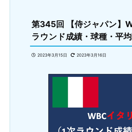
第345回 【侍ジャパン】
ラウンド成績・球種・平均
2023年3月15日
2023年3月16日