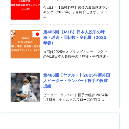
今回は「【高校野球】選抜の最高球速ラン
キング（2025年）」を紹介します。 デー
...
第486回 【MLB】日本人投手の球
種・球速・回転数・変化量（2025
年春）
今回は2025年スプリングトレーニングで
のMLB日本人各投手の「球種・平均球速・
...
第485回【ヤクルト】2025年新外国
人ピーター・ランバート投手の投球
成績
ピーター・ランバート投手の総評 2024年1
1月18日、ヤクルトスワローズが前ロ ...