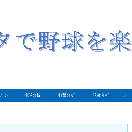
ャパン
投球分析
打撃分析
球種分析
デー