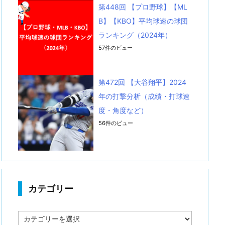
第448回 【プロ野球】【ML
B】【KBO】平均球速の球団
ランキング（2024年）
57件のビュー
第472回 【大谷翔平】2024
年の打撃分析（成績・打球速
度・角度など）
56件のビュー
カテゴリー
カ
テ