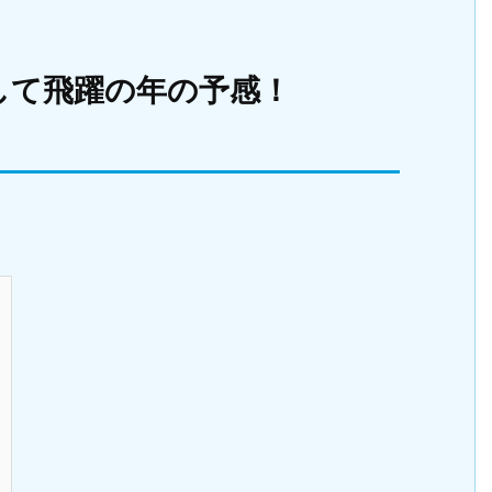
化して飛躍の年の予感！
）