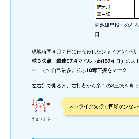
菊池雄星投手の左右別
日）
現地時間４月２日に行なわれたジャイアンツ戦
球３失点
。
最速97.4マイル（約157キロ）
のス
ャーでの自己最多に並ぶ
10奪三振をマーク
。
左右別で見ると、右打者から多くの8三振を奪っ
ストライク先行で四球が少ない
やきゅまる