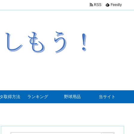
RSS
Feedly
タ取得方法
ランキング
野球用品
当サイト