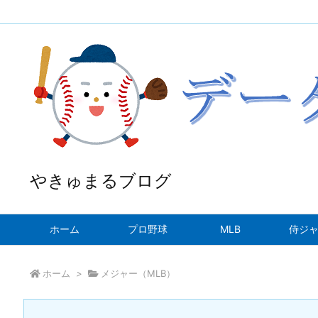
やきゅまるブログ
ホーム
プロ野球
MLB
侍ジ
ホーム
>
メジャー（MLB）