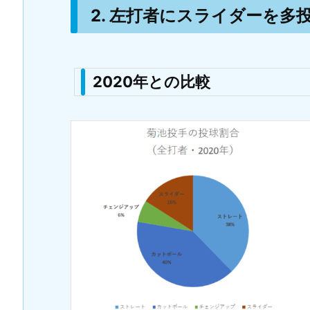
2. 左打者にスライダーを多
2020年との比較