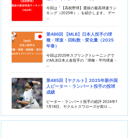
今回は「【高校野球】選抜の最高球速ラン
キング（2025年）」を紹介します。 デー
...
第486回 【MLB】日本人投手の球
種・球速・回転数・変化量（2025
年春）
今回は2025年スプリングトレーニングで
のMLB日本人各投手の「球種・平均球速・
...
第485回【ヤクルト】2025年新外国
人ピーター・ランバート投手の投球
成績
ピーター・ランバート投手の総評 2024年1
1月18日、ヤクルトスワローズが前ロ ...