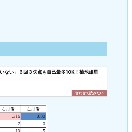
）
いない」６回３失点も自己最多10K！菊池雄星