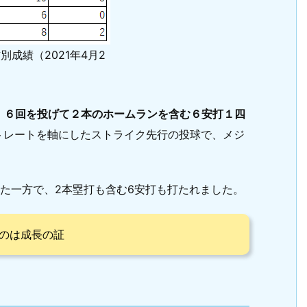
成績（2021年4月2
、
６回を投げて２本のホームランを含む６安打１四
トレートを軸にしたストライク先行の投球で、メジ
た一方で、2本塁打も含む6安打も打たれました。
のは成長の証