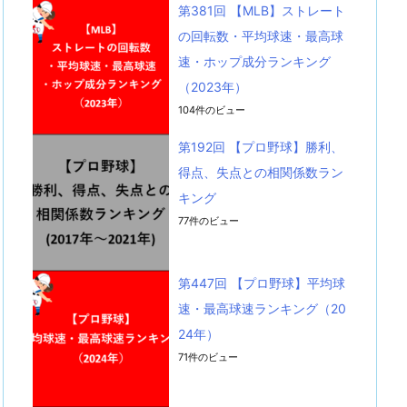
第381回 【MLB】ストレート
の回転数・平均球速・最高球
速・ホップ成分ランキング
（2023年）
104件のビュー
第192回 【プロ野球】勝利、
得点、失点との相関係数ラン
キング
77件のビュー
第447回 【プロ野球】平均球
速・最高球速ランキング（20
24年）
71件のビュー