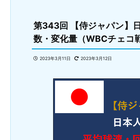
第343回 【侍ジャパン
数・変化量（WBCチェコ戦
2023年3月11日
2023年3月12日