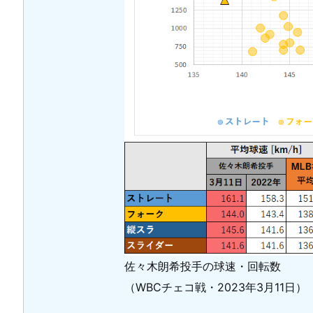
佐々木朗希投手の球速・回転数
（WBCチェコ戦・2023年3月11日）