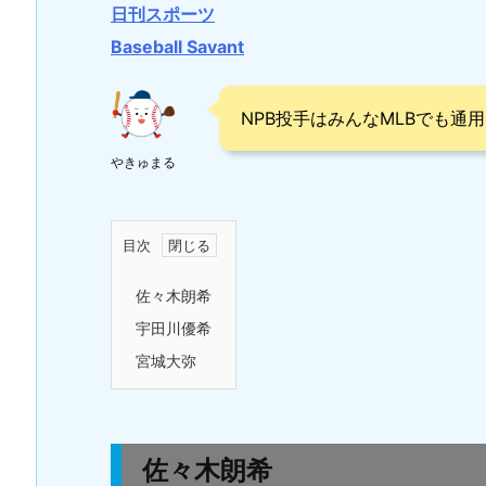
日刊スポーツ
Baseball Savant
NPB投手はみんなMLBでも通
やきゅまる
目次
佐々木朗希
宇田川優希
宮城大弥
佐々木朗希