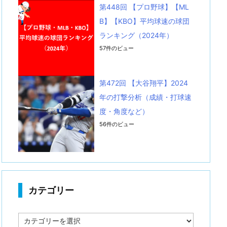
第448回 【プロ野球】【ML
B】【KBO】平均球速の球団
ランキング（2024年）
57件のビュー
第472回 【大谷翔平】2024
年の打撃分析（成績・打球速
度・角度など）
56件のビュー
カテゴリー
カ
テ