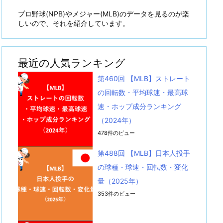
プロ野球(NPB)やメジャー(MLB)のデータを見るのが楽
しいので、それを紹介しています。
最近の人気ランキング
第460回 【MLB】ストレート
の回転数・平均球速・最高球
速・ホップ成分ランキング
（2024年）
478件のビュー
第488回 【MLB】日本人投手
の球種・球速・回転数・変化
量（2025年）
353件のビュー