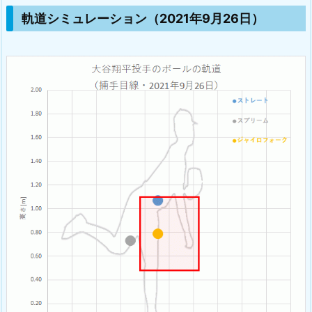
軌道シミュレーション（2021年9月26日）