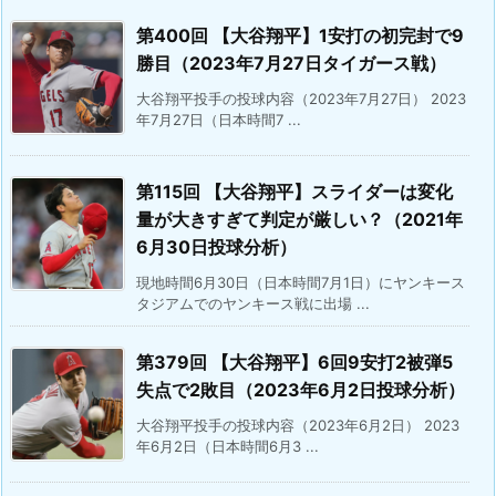
第400回 【大谷翔平】1安打の初完封で9
勝目（2023年7月27日タイガース戦）
大谷翔平投手の投球内容（2023年7月27日） 2023
年7月27日（日本時間7 ...
第115回 【大谷翔平】スライダーは変化
量が大きすぎて判定が厳しい？（2021年
6月30日投球分析）
現地時間6月30日（日本時間7月1日）にヤンキース
タジアムでのヤンキース戦に出場 ...
第379回 【大谷翔平】6回9安打2被弾5
失点で2敗目（2023年6月2日投球分析）
大谷翔平投手の投球内容（2023年6月2日） 2023
年6月2日（日本時間6月3 ...