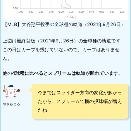
【MLB】大谷翔平投手の全球種の軌道（2021年9月26日）
上図は最終登板（2021年9月26日）の全球種の軌道です。
この日はカーブを投げていないので、カーブはありませ
ん。
他の
4球種に比べるとスプリームは軌道が離れています
。
今まではスライダー方向の変化が多かっ
たから、スプリームで横の投球幅が増え
やきゅまる
たね