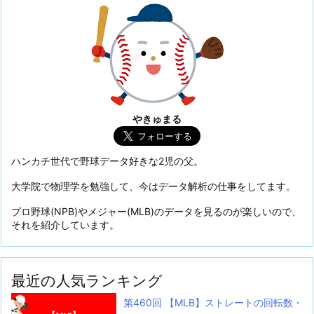
やきゅまる
ハンカチ世代で野球データ好きな2児の父。
大学院で物理学を勉強して、今はデータ解析の仕事をしてます。
プロ野球(NPB)やメジャー(MLB)のデータを見るのが楽しいので、
それを紹介しています。
最近の人気ランキング
第460回 【MLB】ストレートの回転数・