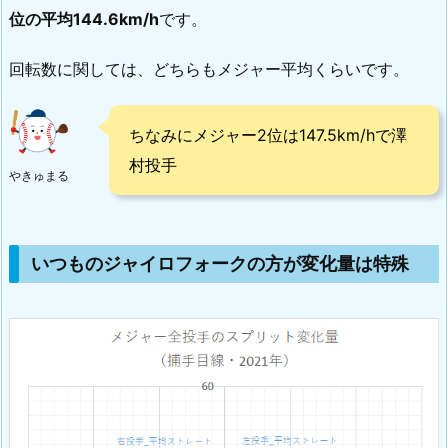
位
の平均144.6km/h
です。
回転数に関しては、どちらもメジャー平均くらいです。
ちなみにメジャー2位は147.5km/hで澤
村投手
やきゅまる
いつものジャイロフォークの方が変化量は特殊