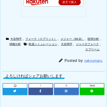
楽天で購入
大谷翔平
,
フォーク（スプリット）
,
メジャー（MLB）
,
投球分析
,
球種分析
軌道シミュレーション
,
大谷翔平
,
ジャイロフォーク
,
スプリーム
Posted by
yakyumaru
よろしければシェアお願いします
!
0
Send
B!