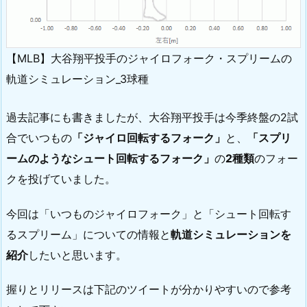
【MLB】大谷翔平投手のジャイロフォーク・スプリームの
軌道シミュレーション_3球種
過去記事にも書きましたが、大谷翔平投手は今季終盤の2試
合でいつもの
「ジャイロ回転するフォーク」
と、
「スプリ
ームのようなシュート回転するフォーク」
の
2種類
のフォー
クを投げていました。
今回は「いつものジャイロフォーク」と「シュート回転す
るスプリーム」についての情報と
軌道シミュレーションを
紹介
したいと思います。
握りとリリースは下記のツイートが分かりやすいので参考