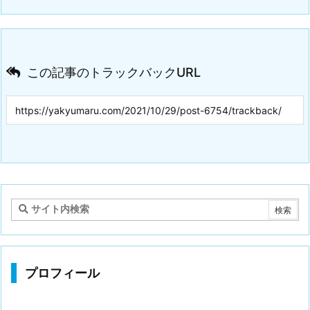
この記事のトラックバックURL
プロフィール