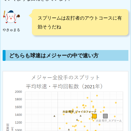
スプリームは左打者のアウトコースに有
効そうだね
やきゅまる
どちらも球速はメジャーの中で速い方