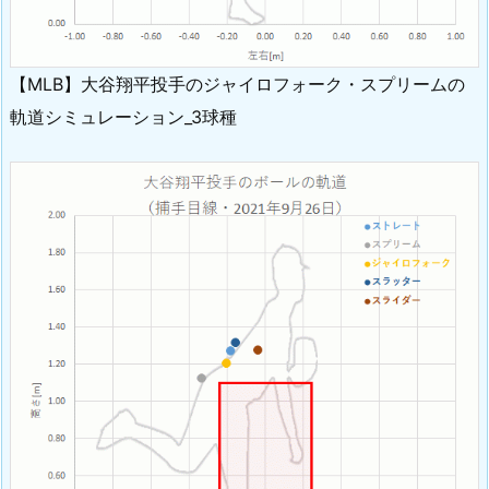
【MLB】大谷翔平投手のジャイロフォーク・スプリームの
軌道シミュレーション_3球種