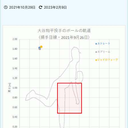
2021年10月29日
2023年2月9日