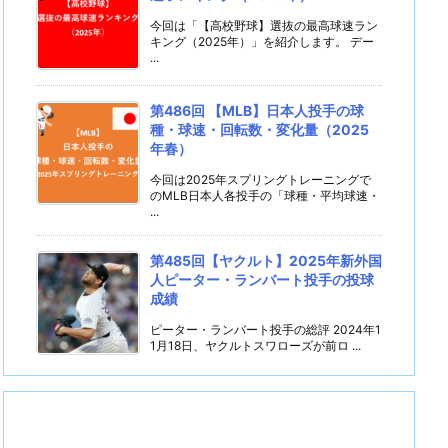
今回は「【高校野球】選抜の最高球速ラン
キング（2025年）」を紹介します。 デー
...
第486回 【MLB】日本人投手の球
種・球速・回転数・変化量（2025
年春）
今回は2025年スプリングトレーニングで
のMLB日本人各投手の「球種・平均球速・
...
第485回【ヤクルト】2025年新外国
人ピーター・ランバート投手の投球
成績
ピーター・ランバート投手の総評 2024年1
1月18日、ヤクルトスワローズが前ロ ...