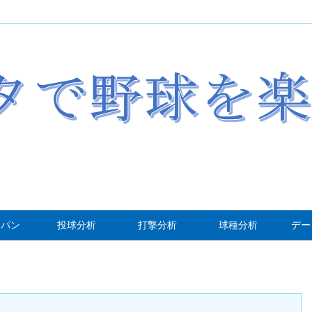
ャパン
投球分析
打撃分析
球種分析
デー