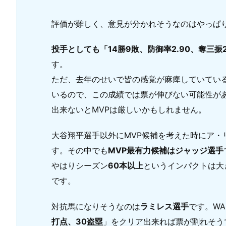
評価が難しく、意見が分かれそうなのはやっぱ
投手としても「14勝9敗、防御率2.90、奪三振2
す。
ただ、去年のせいで皆の感覚が麻痺していている
いるので、この成績では票が伸びない可能性が
出来ないとMVPは厳しいかもしれません。
大谷翔平選手以外にMVP候補を考えた時にア・リ
す。その中でも
MVP最有力候補は
ジャッジ選手
やはりシーズン
60本以上
というインパクトは大
です。
対抗馬になりそうなのは
ラミレス選手
です。W
打点、30盗塁
」をクリア出来れば票が割れそう