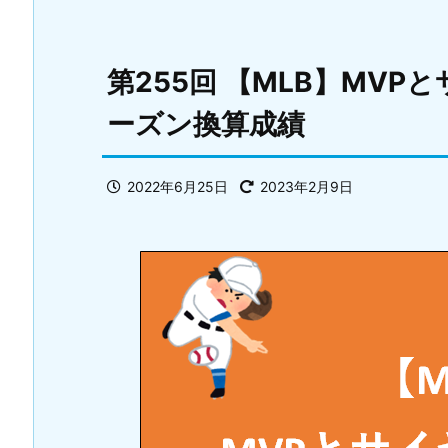
第255回 【MLB】MV
ーズン換算成績
2022年6月25日
2023年2月9日