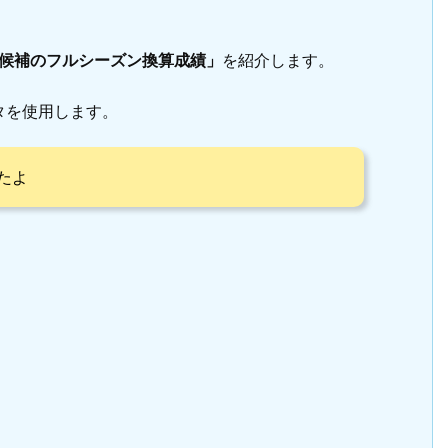
賞候補のフルシーズン換算成績」
を紹介します。
タを使用します。
たよ