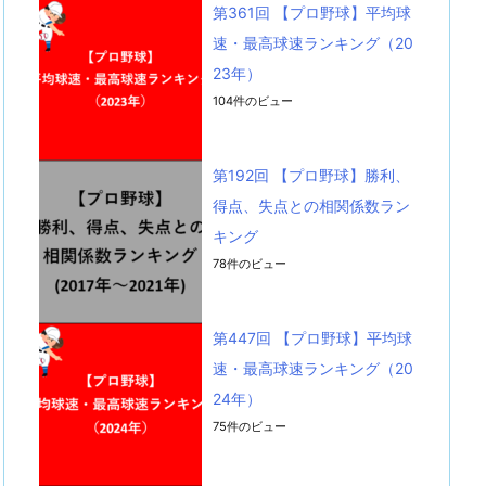
第361回 【プロ野球】平均球
速・最高球速ランキング（20
23年）
104件のビュー
第192回 【プロ野球】勝利、
得点、失点との相関係数ラン
キング
78件のビュー
第447回 【プロ野球】平均球
速・最高球速ランキング（20
24年）
75件のビュー