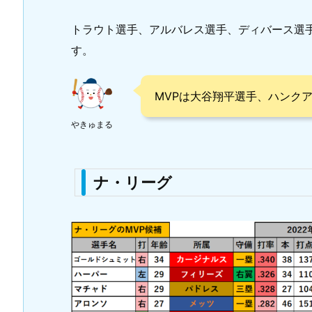
トラウト選手、アルバレス選手、ディバース選手
す。
MVPは大谷翔平選手、ハンク
やきゅまる
ナ・リーグ