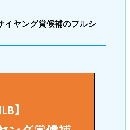
Pとサイヤング賞候補のフルシ