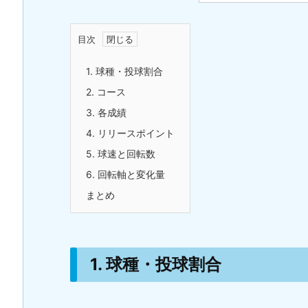
目次
1. 球種・投球割合
2. コース
3. 各成績
4. リリースポイント
5. 球速と回転数
6. 回転軸と変化量
まとめ
1. 球種・投球割合