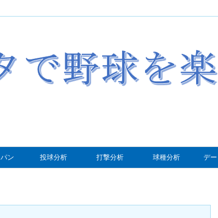
ャパン
投球分析
打撃分析
球種分析
デー