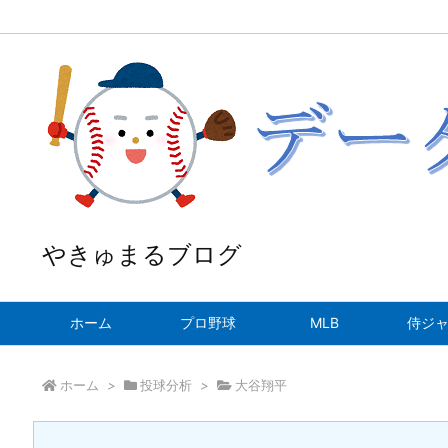
やきゅまるブログ
ホーム
プロ野球
MLB
侍ジ
ホーム
>
投球分析
>
大谷翔平