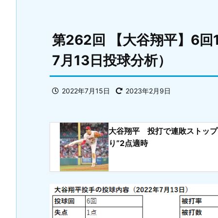
第262回 【大谷翔平】6回
7月13日投球分析）
2022年7月15日
2023年2月9日
大谷翔平 投打で連敗ストップに
り”2点適時