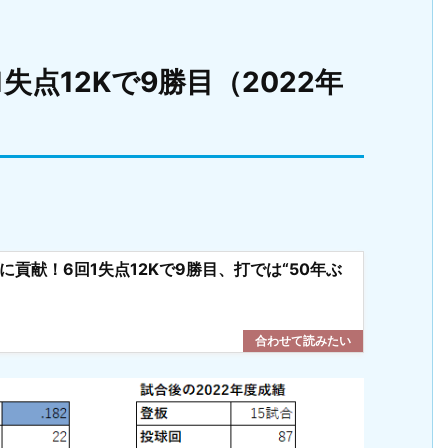
1失点12Kで9勝目（2022年
貢献！6回1失点12Kで9勝目、打では“50年ぶ