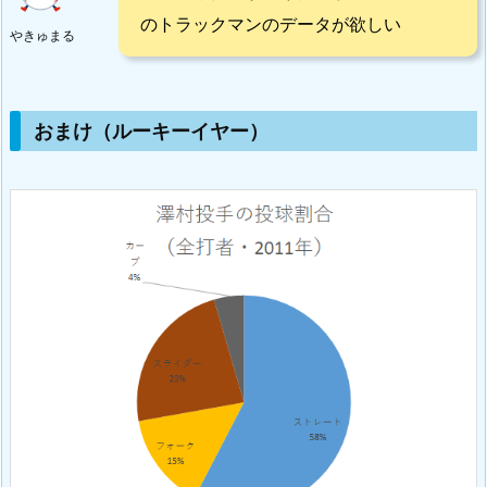
のトラックマンのデータが欲しい
やきゅまる
おまけ（ルーキーイヤー）