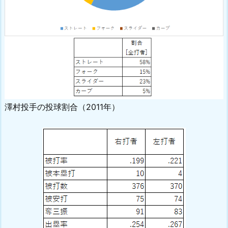
澤村投手の投球割合（2011年）