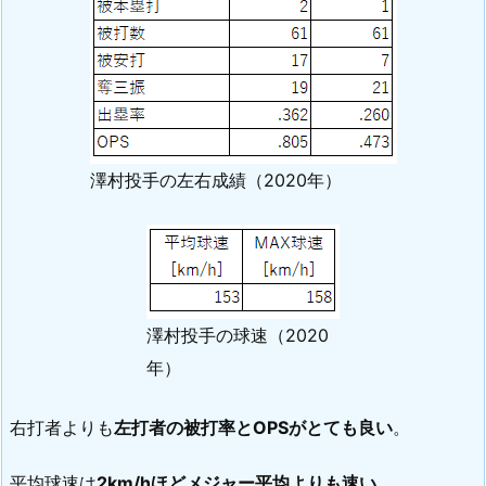
澤村投手の左右成績（2020年）
澤村投手の球速（2020
年）
右打者よりも
左打者の被打率とOPSがとても良い
。
平均球速は
2km/hほどメジャー平均よりも速い
。