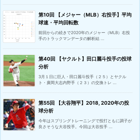
第10回 【メジャー（MLB）右投手】平均
球速・平均回転数
前回からの続きで2020年のメジャー（MLB）右投
手のトラックマンデータの解析結 ...
第40回 【ヤクルト】田口麗斗投手の投球
分析
3月１日に巨人・田口麗斗投手（２５）とヤクル
ト・廣岡大志内野手（２３）の交換トレ ...
第55回 【大谷翔平】2018, 2020年の投
球分析
今年はスプリングトレーニングで投打ともに調子が
良さそうな大谷投手。今回は大谷投手 ...