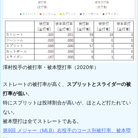
澤村投手の被打率・被本塁打率（2020年）
ストレートの被打率が高く、
スプリットとスライダーの被
打率が低い
。
特にスプリットは投球割合が高いが、ほとんど打たれてい
ない。
被本塁打は全てストレートである。
第9回 メジャー（MLB）右投手のコース別被打率、被本塁