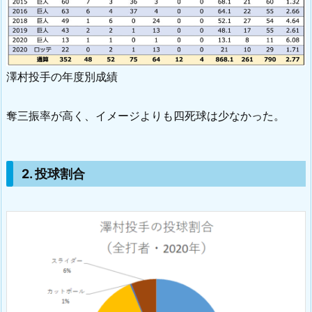
澤村投手の年度別成績
奪三振率が高く、イメージよりも四死球は少なかった。
2. 投球割合