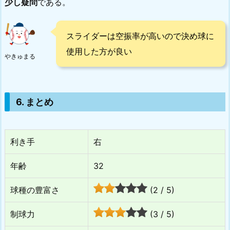
少し疑問
である。
スライダーは空振率が高いので決め球に
使用した方が良い
やきゅまる
6. まとめ
利き手
右
年齢
32
球種の豊富さ
(2 / 5)
制球力
(3 / 5)