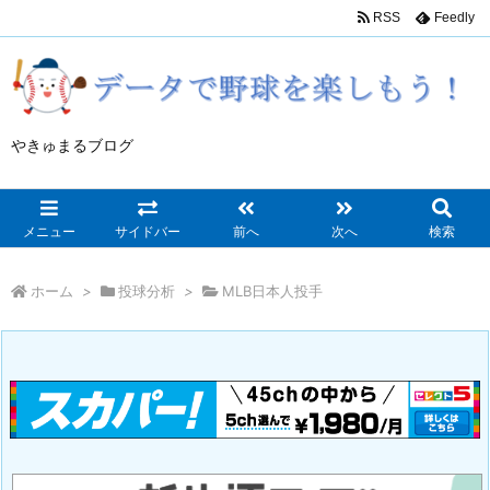
RSS
Feedly
やきゅまるブログ
メニュー
サイドバー
前へ
次へ
検索
ホーム
>
投球分析
>
MLB日本人投手