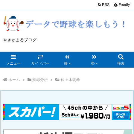
RSS
Feedly
やきゅまるブログ
メニュー
サイドバー
前へ
次へ
検索
ホーム
>
投球分析
>
佐々木朗希