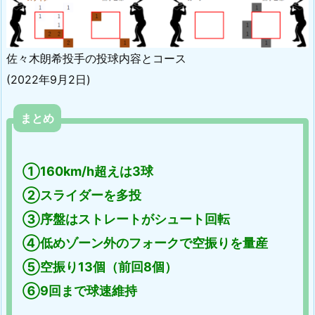
佐々木朗希投手の投球内容とコース
(2022年9月2日)
まとめ
①160km/h超えは3球
②スライダーを多投
③序盤はストレートがシュート回転
④低めゾーン外のフォークで空振りを量産
⑤空振り13個（前回8個）
⑥9回まで球速維持