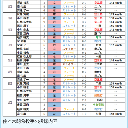
佐々木朗希投手の投球内容