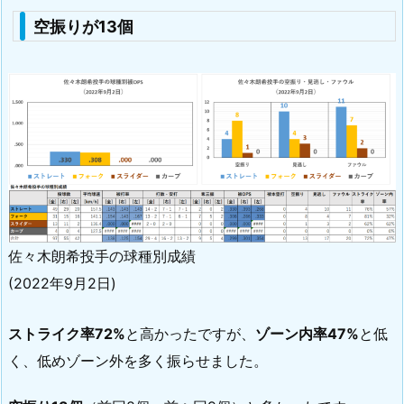
空振りが13個
佐々木朗希投手の球種別成績
(2022年9月2日)
ストライク率72%
と高かったですが、
ゾーン内率47%
と低
く、低めゾーン外を多く振らせました。