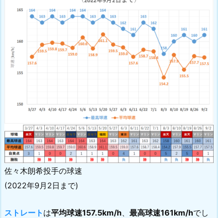
佐々木朗希投手の球速
(2022年9月2日まで)
ストレート
は
平均球速157.5km/h
、
最高球速
16
1
k
m/h
でし