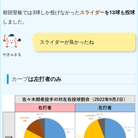
前回登板では3球しか投げなかった
スライダー
を13球も投球
しました。
スライダーが良かったね
やきゅまる
カーブ
は左打者のみ