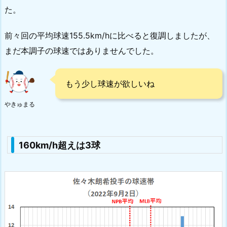
た。
前々回の平均球速155.5km/hに比べると復調しましたが、
まだ本調子の球速ではありませんでした。
もう少し球速が欲しいね
やきゅまる
160km/h超え
は3球