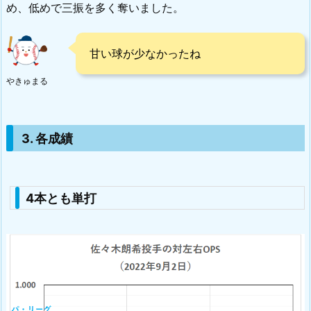
め、低めで三振を多く奪いました。
甘い球が少なかったね
やきゅまる
3. 各成績
4本とも単打