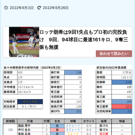
2022年9月3日
2022年9月26日
ロッテ朗希は9回1失点もプロ初の完投負
け 9回、94球目に最速161キロ、9奪三
振も無援