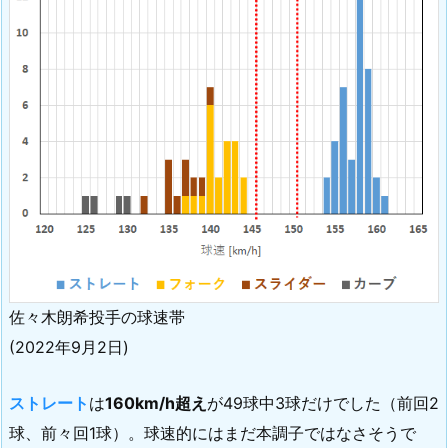
佐々木朗希投手の球速帯
(2022年9月2日)
ストレート
は
160km/h超え
が49球中3球だけでした（前回2
球、前々回1球）。球速的にはまだ本調子ではなさそうで