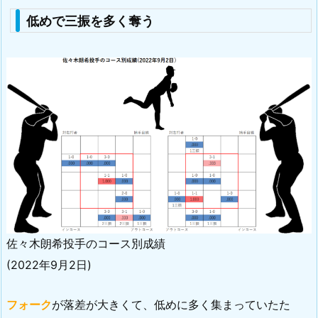
低めで三振を多く奪う
佐々木朗希投手のコース別成績
(2022年9月2日)
フォーク
が落差が大きくて、低めに多く集まっていたた