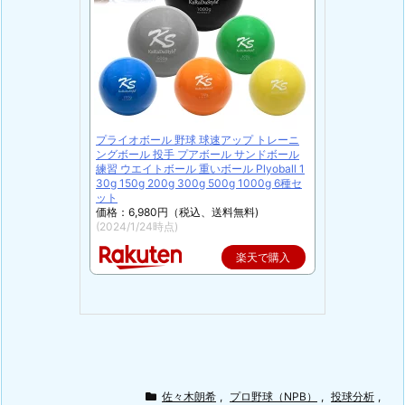
プライオボール 野球 球速アップ トレーニ
ングボール 投手 プアボール サンドボール
練習 ウエイトボール 重いボール Plyoball 1
30g 150g 200g 300g 500g 1000g 6種セ
ット
価格：6,980円（税込、送料無料)
(2024/1/24時点)
楽天で購入
佐々木朗希
,
プロ野球（NPB）
,
投球分析
,