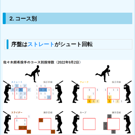
2. コース別
序盤は
ストレート
がシュート回転