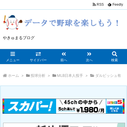
RSS
Feedly
やきゅまるブログ
メニュー
サイドバー
前へ
次へ
検索
ホーム
>
投球分析
>
MLB日本人投手
>
ダルビッシュ有