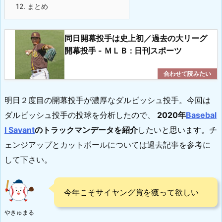
12. まとめ
同日開幕投手は史上初／過去の大リーグ
開幕投手 - ＭＬＢ : 日刊スポーツ
明日２度目の開幕投手が濃厚なダルビッシュ投手。今回は
ダルビッシュ投手の投球を分析したので、
2020年
Basebal
l Savant
のトラックマンデータを紹介
したいと思います。チ
ェンジアップとカットボールについては過去記事を参考に
して下さい。
今年こそサイヤング賞を獲って欲しい
やきゅまる