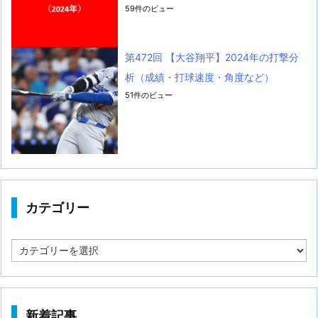
59件のビュー
第472回 【大谷翔平】2024年の打撃分
析（成績・打球速度・角度など）
51件のビュー
カテゴリー
カ
テ
ゴ
リ
ー
新着記事