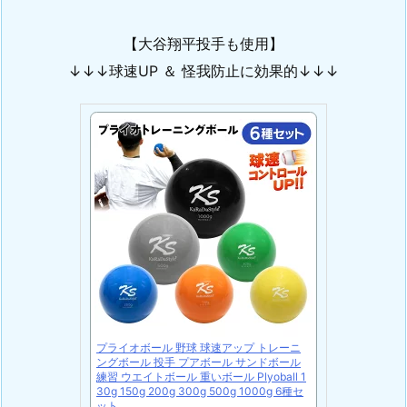
【大谷翔平投手も使用】
↓↓↓球速UP ＆ 怪我防止に効果的↓↓↓
プライオボール 野球 球速アップ トレーニ
ングボール 投手 プアボール サンドボール
練習 ウエイトボール 重いボール Plyoball 1
30g 150g 200g 300g 500g 1000g 6種セ
ット