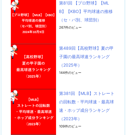
第81回 【プロ野球】【ML
B】【KBO】平均球速の推移
（セ・パ別、球団別）
267件のビュー
第489回【高校野球】夏の甲
子園の最高球速ランキング
（2025年）
144件のビュー
第381回 【MLB】ストレート
の回転数・平均球速・最高球
速・ホップ成分ランキング
（2023年）
109件のビュー