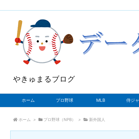
やきゅまるブログ
ホーム
プロ野球
MLB
侍ジ
ホーム
>
プロ野球（NPB）
>
新外国人