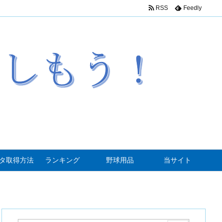
RSS
Feedly
タ取得方法
ランキング
野球用品
当サイト