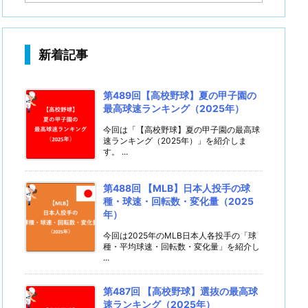
ゴ
リ
ー
新着記事
第489回【高校野球】夏の甲子園の
最高球速ランキング（2025年）
今回は「【高校野球】夏の甲子園の最高球
速ランキング（2025年）」を紹介しま
す。 ...
第488回 【MLB】日本人投手の球
種・球速・回転数・変化量（2025
年）
今回は2025年のMLB日本人各投手の「球
種・平均球速・回転数・変化量」を紹介し
...
第487回 【高校野球】選抜の最高球
速ランキング（2025年）