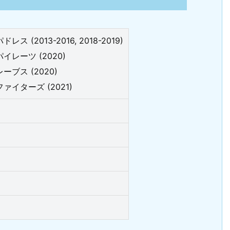
 (2013-2016, 2018-2019)
レーツ (2020)
ブス (2020)
イターズ (2021)