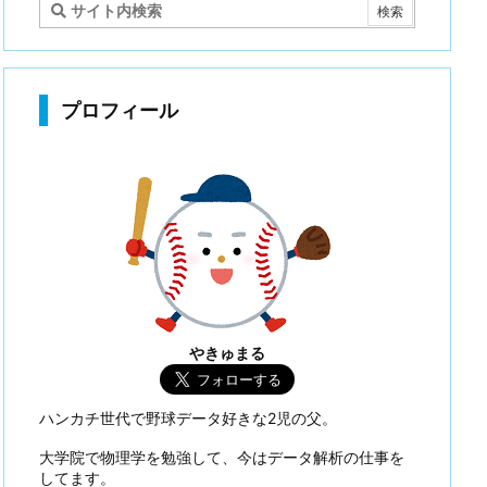
プロフィール
やきゅまる
ハンカチ世代で野球データ好きな2児の父。
大学院で物理学を勉強して、今はデータ解析の仕事を
してます。