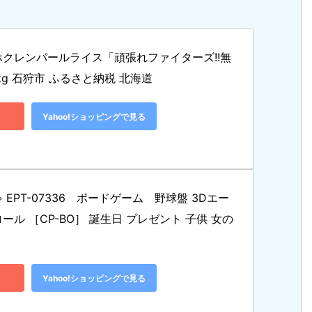
ホクレンパールライス「頑張れファイターズ!!無
g 石狩市 ふるさと納税 北海道
Yahoo!ショッピングで見る
EPT-07336　ボードゲーム　野球盤 3Dエー
ール ［CP-BO］ 誕生日 プレゼント 子供 女の
Yahoo!ショッピングで見る