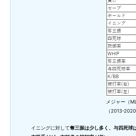
メジャー（M
（2013-202
イニングに対して
奪三振は少し多く、与四死球